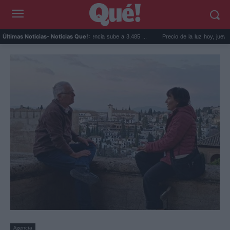
ecio de la vivienda en Valencia sube a 3.485 ...
Precio de la luz hoy, jueves 6 de agos
Últimas Noticias
- Noticias Que!:
Agencia