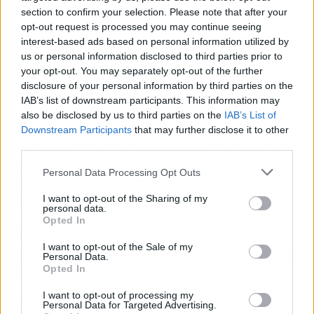
Granada con niños
section to confirm your selection. Please note that after your
opt-out request is processed you may continue seeing
Calzado cómodo
: las calles del centro histórico
interest-based ads based on personal information utilized by
son empedradas y con cuestas.
us or personal information disclosed to third parties prior to
your opt-out. You may separately opt-out of the further
disclosure of your personal information by third parties on the
Protección solar y agua
: especialmente en los
IAB’s list of downstream participants. This information may
días soleados, incluso fuera del verano.
also be disclosed by us to third parties on the
IAB’s List of
Downstream Participants
that may further disclose it to other
third parties.
Tiempo suficiente para explorar
: no hace falta
verlo todo en un día. Lo ideal es disfrutar a
Personal Data Processing Opt Outs
ritmo lento y dejar espacio para el juego, el
descanso y la observación.
I want to opt-out of the Sharing of my
personal data.
Opted In
Alojamiento céntrico
: estar cerca del centro
I want to opt-out of the Sale of my
histórico permite moverse a pie y descansar sin
Personal Data.
necesidad de traslados.
Opted In
I want to opt-out of processing my
Granada, una ciudad que se vive
Personal Data for Targeted Advertising.