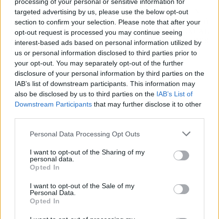
processing of your personal or sensitive information for
ARTÍCULO ANTERIOR
ARTÍCULO SIGUIENTE
targeted advertising by us, please use the below opt-out
ELON MUSK SE
EL POSTRE QUE CORTÓ
section to confirm your selection. Please note that after your
APROVECHA DEL
UNA FANTASÍA SEXUAL
opt-out request is processed you may continue seeing
APAGÓN EN ESPAÑA Y
EN FIRST DATES
interest-based ads based on personal information utilized by
ESTE ES EL MOTIVO
us or personal information disclosed to third parties prior to
your opt-out. You may separately opt-out of the further
disclosure of your personal information by third parties on the
IAB’s list of downstream participants. This information may
also be disclosed by us to third parties on the
IAB’s List of
Downstream Participants
that may further disclose it to other
third parties.
Personal Data Processing Opt Outs
I want to opt-out of the Sharing of my
personal data.
Opted In
I want to opt-out of the Sale of my
Personal Data.
Opted In