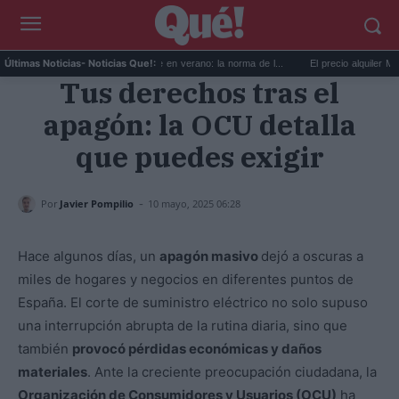
Viajar con perro en coche en verano: la norma de l...
El precio alquiler Mérida s
Últimas Noticias
- Noticias Que!:
Tus derechos tras el
apagón: la OCU detalla
que puedes exigir
-
Por
Javier Pompilio
10 mayo, 2025 06:28
Hace algunos días, un
apagón masivo
dejó a oscuras a
miles de hogares y negocios en diferentes puntos de
España. El corte de suministro eléctrico no solo supuso
una interrupción abrupta de la rutina diaria, sino que
también
provocó pérdidas económicas y daños
materiales
. Ante la creciente preocupación ciudadana, la
Organización de Consumidores y Usuarios (OCU)
ha