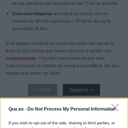
de luz, siempre que no superen las 11 horas en total.
Zona rural dispersa
: el umbral es mayor, con un
máximo de 19 interrupciones o 15 horas de corte
acumulado al año.
Si el apagón reciente ha superado estos valores en tu
área, la OCU indica que tienes derecho a recibir una
compensación
. Y lo más interesante es que esta
indemnización se tramita de manera automática, sin que
tengas que mover un dedo.
Atrás
Siguiente
Que.es -
Do Not Process My Personal Information
If you wish to opt-out of the sale, sharing to third parties, or