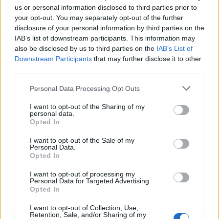
tengamos cosas que aportar, ideas frescas y
us or personal information disclosed to third parties prior to
buenas canciones.
your opt-out. You may separately opt-out of the further
disclosure of your personal information by third parties on the
IAB’s list of downstream participants. This information may
Pregunta: Siempre han tenido una buena
also be disclosed by us to third parties on the
IAB’s List of
relación con Latinoamérica, quería
Downstream Participants
that may further disclose it to other
escucharte hablar un poco de esa relación
third parties.
Personal Data Processing Opt Outs
Respuesta:
Sí, bueno, el continente americano,
desde Estados Unidos hasta la otra punta, que
I want to opt-out of the Sharing of my
personal data.
es Chile, Argentina, la verdad es que es una
Opted In
extensión de nuestra casa. Sí que es verdad que
nada nos ha sido regalado. Nosotros llevamos
I want to opt-out of the Sale of my
Personal Data.
más de 25 años yendo al principio de forma
Opted In
multidimensional, trabajando, luchando, y poco
I want to opt-out of processing my
a poco hemos ido creando unas lesiones de
Personal Data for Targeted Advertising.
miles y miles y miles de fans.
Opted In
I want to opt-out of Collection, Use,
Retention, Sale, and/or Sharing of my