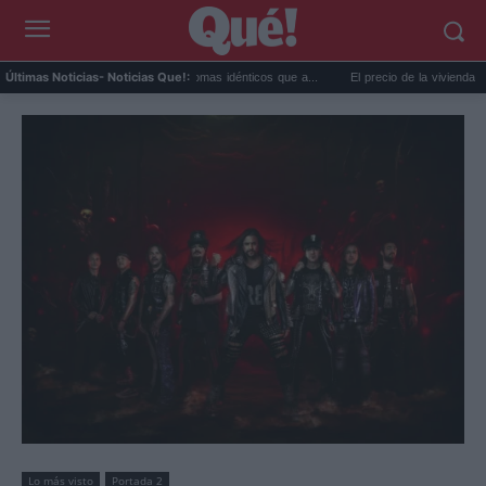
remo y ansiedad: síntomas idénticos que a...
El precio de la vivienda en Valencia sub
Últimas Noticias
- Noticias Que!:
Lo más visto
Portada 2