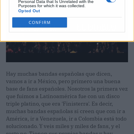
Personal Data that Is Unrelated with the
Purposes for which it was collected.
Opted Out
CONFIRM
Hay muchas bandas españolas que dicen,
vamos a ir a México, pero primero una buena
base de fans españoles. Nosotros la primera vez
que fuimos a Latinoamérica fue con un disco
triple platino, que era 'Finisterra'. Es decir,
muchas bandas españolas si creen que con ir a
América, ir a Venezuela, ir a Colombia está todo
solucionado. Y veis miles y miles de fans, y el
resto no. Tienen sus propias bandas y hay