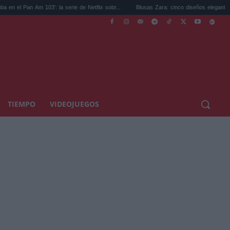
n Am 103': la serie de Netflix sobr...
Blusas Zara: cinco diseños elegantes y ligeros 
TIEMPO
VIDEOJUEGOS