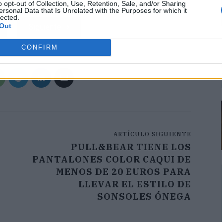
o opt-out of Collection, Use, Retention, Sale, and/or Sharing
ersonal Data that Is Unrelated with the Purposes for which it
lected.
Out
Siguiente
CONFIRM
ARTÍCULO SIGUIENTE
PULL&BEAR TIENE LOS
PANTALONES COLOR CAQUI DE
MENOS DE 20 EUROS PARA
LLEVAR EL ESTILO DE
SONSOLES ÓNEGA