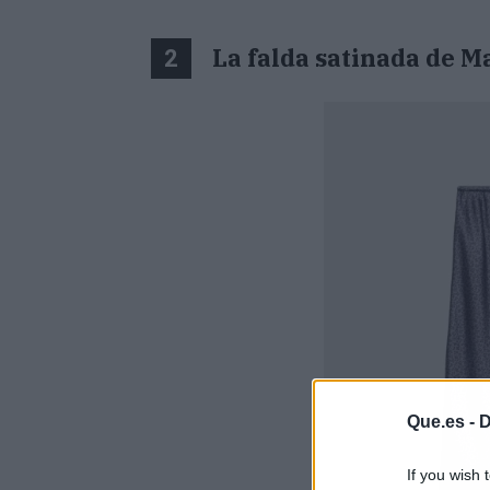
La falda satinada de 
2
Que.es -
D
If you wish 