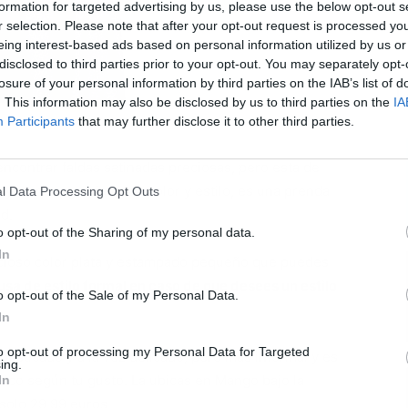
formation for targeted advertising by us, please use the below opt-out s
r selection. Please note that after your opt-out request is processed y
eing interest-based ads based on personal information utilized by us or
disclosed to third parties prior to your opt-out. You may separately opt-
losure of your personal information by third parties on the IAB’s list of
L
. This information may also be disclosed by us to third parties on the
IA
Participants
that may further disclose it to other third parties.
ncontrar faldas satinadas preciosas, pero esta de
y es que, gracias a su color y estilo, es una prenda
l Data Processing Opt Outs
ad.
o opt-out of the Sharing of my personal data.
In
ecioso color plata y estampado pequeño que puedes
usa de estilo formal en caso de que desees un estilo
o opt-out of the Sale of my Personal Data.
In
to opt-out of processing my Personal Data for Targeted
ofisticado y a la vez delicado, pero más informal y es
ing.
ásico según tu gusto. La ubicas en Mango bajo la
In
solo 29,99 euros.