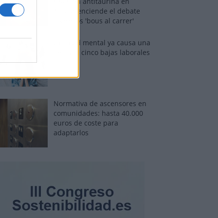
rebelión antitaurina en
Alfafar enciende el debate
sobre los 'bous al carrer'
La salud mental ya causa una
de cada cinco bajas laborales
Normativa de ascensores en
comunidades: hasta 40.000
euros de coste para
adaptarlos