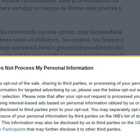
tejidos circundantes. Este procedimiento ha
ara esculpir el cuerpo de forma más precisa y
e ha convertido en una opción muy demandada
reas como el abdomen, los muslos, los brazos o
 bajo anestesia local o general dependiendo del
ución salina que ayuda a minimizar el sangrado.
ue emite ultrasonido para disolver la grasa. A
o Not Process My Personal Information
rada de manera suave, lo que reduce el riesgo de
nos invasivo y más preciso contribuye a una
to opt-out of the sale, sharing to third parties, or processing of your per
en comparación con la liposucción
formation for targeted advertising by us, please use the below opt-out s
r selection. Please note that after your opt-out request is processed y
eing interest-based ads based on personal information utilized by us or
disclosed to third parties prior to your opt-out. You may separately opt-
losure of your personal information by third parties on the IAB’s list of
. This information may also be disclosed by us to third parties on the
IA
Participants
that may further disclose it to other third parties.