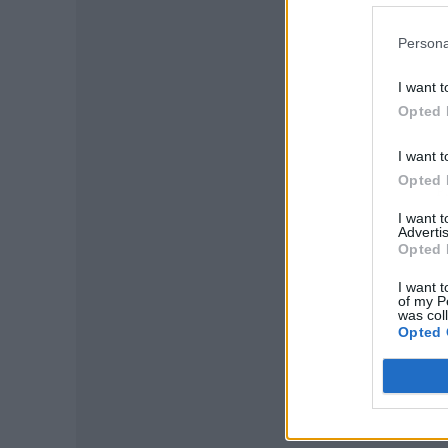
Persona
I want t
Opted 
I want t
Opted 
P
I want 
Advertis
Opted 
I want t
of my P
was col
Opted 