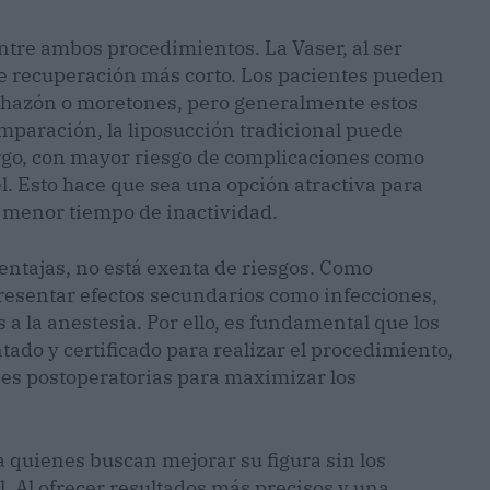
ntre ambos procedimientos. La Vaser, al ser
e recuperación más corto. Los pacientes pueden
chazón o moretones, pero generalmente estos
paración, la liposucción tradicional puede
rgo, con mayor riesgo de complicaciones como
el. Esto hace que sea una opción atractiva para
n menor tiempo de inactividad.
entajas, no está exenta de riesgos. Como
resentar efectos secundarios como infecciones,
 a la anestesia. Por ello, es fundamental que los
ado y certificado para realizar el procedimiento,
es postoperatorias para maximizar los
.
 quienes buscan mejorar su figura sin los
l. Al ofrecer resultados más precisos y una