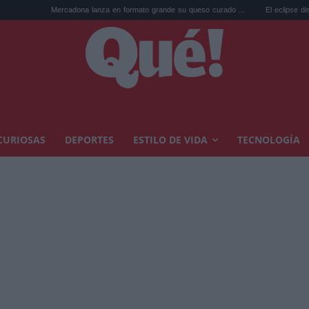
rcadona lanza en formato grande su queso curado ...
El eclipse dispara el precio de
CURIOSAS
DEPORTES
ESTILO DE VIDA
TECNOLOGÍA