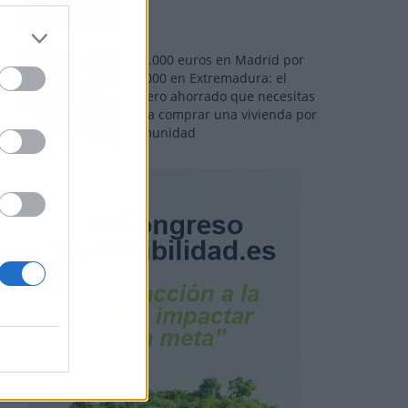
110.000 euros en Madrid por
31.000 en Extremadura: el
dinero ahorrado que necesitas
para comprar una vivienda por
comunidad