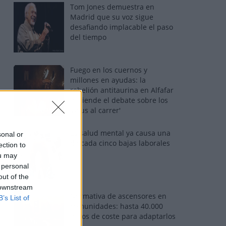
Tom Jones demuestra en
Madrid que su voz sigue
desafiando implacable el paso
del tiempo
Fuego en los cuernos y
millones en ayudas: la
rebelión antitaurina en Alfafar
enciende el debate sobre los
'bous al carrer'
La salud mental ya causa una
sonal or
de cada cinco bajas laborales
ection to
ou may
 personal
out of the
 downstream
Normativa de ascensores en
B’s List of
comunidades: hasta 40.000
euros de coste para adaptarlos