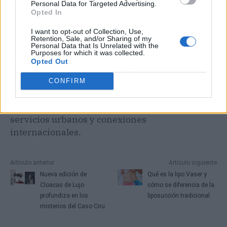
Clima mediterráneo:
Temperaturas suaves y
Personal Data for Targeted Advertising.
Opted In
más de 300 días de sol al año.
I want to opt-out of Collection, Use,
Retention, Sale, and/or Sharing of my
Oferta cultural y gastronómica:
Pueblos con
Personal Data that Is Unrelated with the
Purposes for which it was collected.
encanto, festivales y una gastronomía
Opted Out
reconocida internacionalmente.
CONFIRM
Proximidad a grandes ciudades:
Cercanía a
Barcelona y Girona, facilitando el acceso a
servicios urbanos y conexiones
internacionales.
Artículo anterior
Artículo siguiente
Nueva edición de
Qué es la lipo Vaser y
Cloacas de Lujo
cómo se diferencia de la
profundiza en los
liposucción tradicional
misterios del Caso Ciru