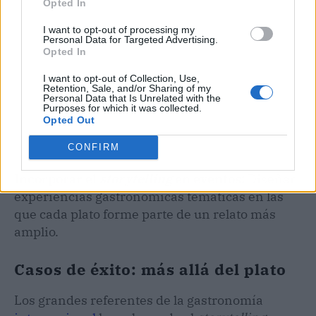
Opted In
I want to opt-out of processing my
Personal Data for Targeted Advertising.
Opted In
I want to opt-out of Collection, Use,
Retention, Sale, and/or Sharing of my
Personal Data that Is Unrelated with the
Purposes for which it was collected.
Opted Out
CONFIRM
Incorporar el
storytelling
en eventos:
Diseñar
experiencias gastronómicas temáticas en las
que cada plato forme parte de un relato más
amplio.
Casos de éxito: más allá del plato
Los grandes referentes de la gastronomía