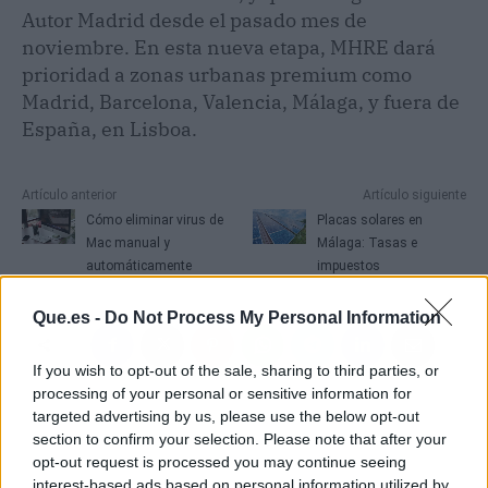
Autor Madrid desde el pasado mes de
noviembre. En esta nueva etapa, MHRE dará
prioridad a zonas urbanas premium como
Madrid, Barcelona, Valencia, Málaga, y fuera de
España, en Lisboa.
Artículo anterior
Artículo siguiente
Cómo eliminar virus de
Placas solares en
Mac manual y
Málaga: Tasas e
automáticamente
impuestos
Que.es -
Do Not Process My Personal Information
If you wish to opt-out of the sale, sharing to third parties, or
processing of your personal or sensitive information for
targeted advertising by us, please use the below opt-out
section to confirm your selection. Please note that after your
opt-out request is processed you may continue seeing
interest-based ads based on personal information utilized by