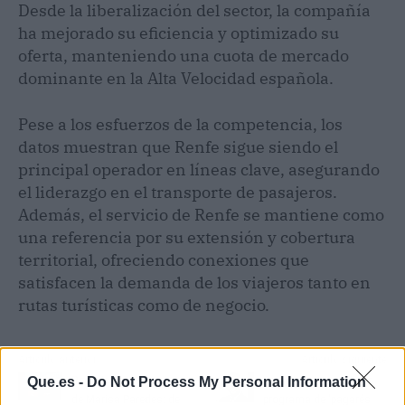
Desde la liberalización del sector, la compañía
ha mejorado su eficiencia y optimizado su
oferta, manteniendo una cuota de mercado
dominante en la Alta Velocidad española.
Pese a los esfuerzos de la competencia, los
datos muestran que Renfe sigue siendo el
principal operador en líneas clave, asegurando
el liderazgo en el transporte de pasajeros.
Además, el servicio de Renfe se mantiene como
una referencia por su extensión y cobertura
territorial, ofreciendo conexiones que
satisfacen la demanda de los viajeros tanto en
rutas turísticas como de negocio.
Artículo anterior
Artículo siguiente
Que.es -
Do Not Process My Personal Information
Reacciones a la muerte
Cox registra su primer
de Marisa Paredes: de
programa de 'pagarés