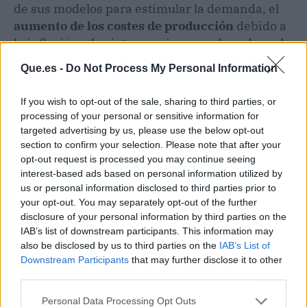
de sus modelos para estimular la demanda, el
aumento de los costes de producción
debido a
la inflación y las interrupciones en la cadena de
suministro, y las
inversiones en investigación
Que.es -
Do Not Process My Personal Information
y desarrollo
, especialmente en el área de
conducción autónoma.
If you wish to opt-out of the sale, sharing to third parties, or
processing of your personal or sensitive information for
A pesar de los resultados financieros positivos,
targeted advertising by us, please use the below opt-out
Tesla se enfrenta a una serie de desafíos en el
section to confirm your selection. Please note that after your
opt-out request is processed you may continue seeing
futuro. La
competencia en el mercado de
interest-based ads based on personal information utilized by
vehículos eléctricos
se está intensificando, con
us or personal information disclosed to third parties prior to
la entrada de nuevos actores y el desarrollo de
your opt-out. You may separately opt-out of the further
modelos cada vez más sofisticados por parte de
disclosure of your personal information by third parties on the
los fabricantes tradicionales. Además, la
IAB’s list of downstream participants. This information may
also be disclosed by us to third parties on the
IAB’s List of
empresa debe abordar las preocupaciones
Downstream Participants
that may further disclose it to other
sobre la
seguridad de sus sistemas de
third parties.
asistencia a la conducción
y demostrar la
viabilidad de su tecnología de conducción
Personal Data Processing Opt Outs