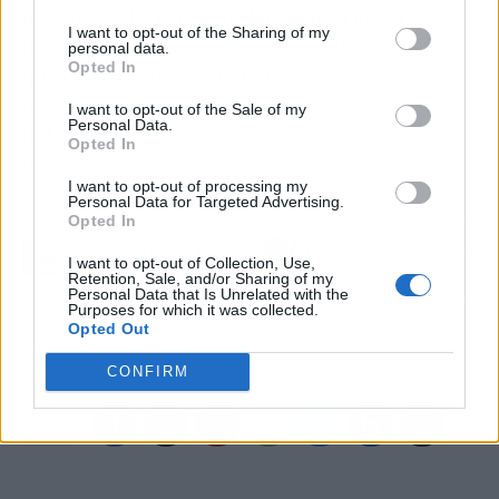
autónoma. La
rentabilidad a largo plazo
del
I want to opt-out of the Sharing of my
negocio de robotaxis también es incierta, ya
personal data.
Opted In
que depende de la obtención de las
aprobaciones regulatorias, la aceptación por
I want to opt-out of the Sale of my
Personal Data.
parte del público y la capacidad de Tesla para
Opted In
gestionar los costes operativos.
I want to opt-out of processing my
Personal Data for Targeted Advertising.
Opted In
Artículo anterior
Artículo siguiente
El 96% de empresas
Innovación en pérdida de
I want to opt-out of Collection, Use,
españolas han sufrido
peso sin cirugía desde
Retention, Sale, and/or Sharing of my
Personal Data that Is Unrelated with the
ataques de
hace 20 años – Noticias
Purposes for which it was collected.
ciberdelincuentes en el
Empresariales
Opted Out
último año
CONFIRM