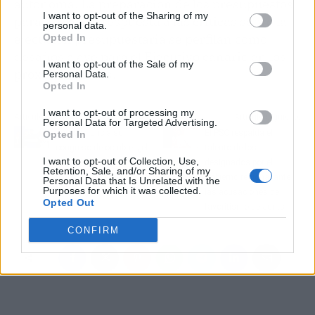
autónoma. La preparación de los presupuestos
I want to opt-out of the Sharing of my
para 2025 y la respuesta a las críticas sobre la
personal data.
ejecución presupuestaria se perfilan como
Opted In
desafíos clave para el Ejecutivo canario en los
I want to opt-out of the Sale of my
próximos meses.
Personal Data.
Opted In
I want to opt-out of processing my
Artículo anterior
Artículo siguiente
Personal Data for Targeted Advertising.
Junts anuncia su
El PSC respalda el
Opted In
congreso de octubre: ¿el
talento de los
I want to opt-out of Collection, Use,
nuevo referente del
designados por el
Retention, Sale, and/or Sharing of my
independentismo
Gobierno regional ante
Personal Data that Is Unrelated with the
Purposes for which it was collected.
catalán?
las acusaciones de
Opted Out
favoritismo de Junts
CONFIRM