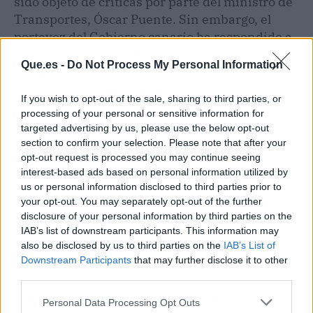
sido objeto de críticas por parte del ministro de
Transportes, Óscar Puente. Sin embargo, el
portavoz del Gobierno canario ha respondido a
estas acusaciones, señalando que Puente ha
Que.es -
Do Not Process My Personal Information
intentado "mezclar todo" y no ha analizado los
convenios de forma individual. Cabello ha
If you wish to opt-out of the sale, sharing to third parties, or
presentado datos concretos sobre el avance de
processing of your personal or sensitive information for
algunas inversiones, como el convenio de
targeted advertising by us, please use the below opt-out
carreteras 2018/27, para refutar las críticas y
section to confirm your selection. Please note that after your
resaltar el
buen desempeño
de las instituciones
opt-out request is processed you may continue seeing
interest-based ads based on personal information utilized by
canarias.
us or personal information disclosed to third parties prior to
your opt-out. You may separately opt-out of the further
En conclusión, el Gobierno de Canarias se
disclosure of your personal information by third parties on the
encuentra en una encrucijada presupuestaria,
IAB’s list of downstream participants. This information may
enfrentando la incertidumbre generada por la
also be disclosed by us to third parties on the
IAB’s List of
Downstream Participants
that may further disclose it to other
situación nacional, pero manteniendo
su
third parties.
determinación por cumplir con sus objetivos y
defender los intereses de la comunidad
Personal Data Processing Opt Outs