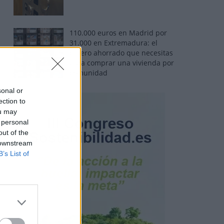
110.000 euros en Madrid por
31.000 en Extremadura: el
dinero ahorrado que necesitas
para comprar una vivienda por
comunidad
sonal or
ection to
ou may
 personal
out of the
 downstream
B’s List of