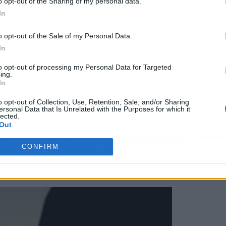
o opt-out of the Sharing of my personal data.
INGENIOSAMENTE OCULTO"
In
 de compras por presuntamente ser
o opt-out of the Sale of my Personal Data.
ar a los usuarios”, según reportó el
In
to opt-out of processing my Personal Data for Targeted
ing.
os de los usuarios para obtener un beneficio
.
Sin
In
aciones
chinas
se ven envueltas en este tipo de
o opt-out of Collection, Use, Retention, Sale, and/or Sharing
ersonal Data that Is Unrelated with the Purposes for which it
lected.
Out
que PDD Holdings (Temu) es una "empresa
irecta a la plataforma, asegurando que es "un
CONFIRM
 plantea una amenaza urgente a la seguridad de
.