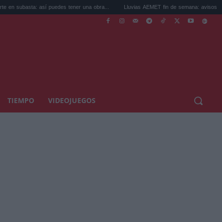
así puedes tener una obra...
Lluvias AEMET fin de semana: avisos por tormentas ...
TIEMPO
VIDEOJUEGOS