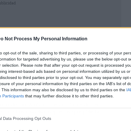
ublicidad
o Not Process My Personal Information
to opt-out of the sale, sharing to third parties, or processing of your per
formation for targeted advertising by us, please use the below opt-out s
r selection. Please note that after your opt-out request is processed y
eing interest-based ads based on personal information utilized by us or
disclosed to third parties prior to your opt-out. You may separately opt-
losure of your personal information by third parties on the IAB’s list of
. This information may also be disclosed by us to third parties on the
IA
Participants
that may further disclose it to other third parties.
erta sobre la información de pago, como tarjetas
talando malware en los celulares de los
ner muchos más datos que los que pide la
l Data Processing Opt Outs