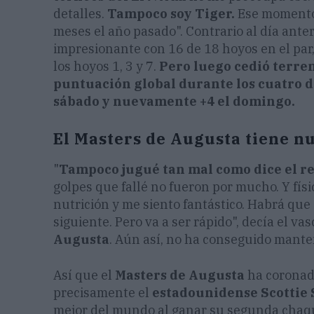
detalles.
Tampoco soy Tiger.
Ese momento 
meses el año pasado". Contrario al día ante
impresionante con 16 de 18 hoyos en el par,
los hoyos 1, 3 y 7.
Pero luego cedió terren
puntuación global durante los cuatro día
sábado y nuevamente +4 el domingo.
El Masters de Augusta tiene n
"
Tampoco jugué tan mal como dice el r
golpes que fallé no fueron por mucho. Y fí
nutrición y me siento fantástico. Habrá que
siguiente. Pero va a ser rápido", decía el va
Augusta
. Aún así, no ha conseguido manten
Así que el
Masters de Augusta
ha coronad
precisamente el
estadounidense Scottie 
mejor del mundo al ganar su segunda chaq