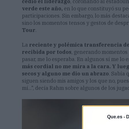
cedió el liderazgo
, coronando al estadou
verde este año,
en lo que constituyó su pe
participaciones. Sin embargo, lo más destac
sino los momentos tensos y gestos de desp
Tour
.
La
reciente y polémica transferencia de
recibida por todos
, generando momentos d
pasar, me lo esperaba. En algunos sí me lo 
más cordial no me mira a la cara. Y lue
secos y alguno me dio un abrazo
. Sabía 
siguen siendo mis amigos y los que no, pues
mí...", decía Rahm sobre algunos de los juga
Que.es -
D