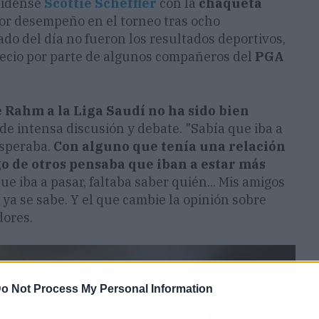
nidense
Scottie Scheffler
con la
chaqueta
or desempeño en el torneo tras ocho
ado del día no fueron los resultados deportivos,
recio por parte de algunos compañeros del
PGA
 Rahm a la Liga Saudí no ha sido bien
e intensa discusión y debate. "Sabía que iba a
esperaba.
Con alguno que tenía una relación
go de otros pensaba que iban a estar más
que iba a pasar, faltaba saber quién... Mis amigos
 ya se sabe. Y el que cambie la opinión sobre
dores.
o Not Process My Personal Information