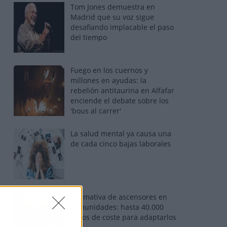
Tom Jones demuestra en
Madrid que su voz sigue
desafiando implacable el paso
del tiempo
Fuego en los cuernos y
millones en ayudas: la
rebelión antitaurina en Alfafar
enciende el debate sobre los
'bous al carrer'
La salud mental ya causa una
de cada cinco bajas laborales
Normativa de ascensores en
comunidades: hasta 40.000
euros de coste para adaptarlos