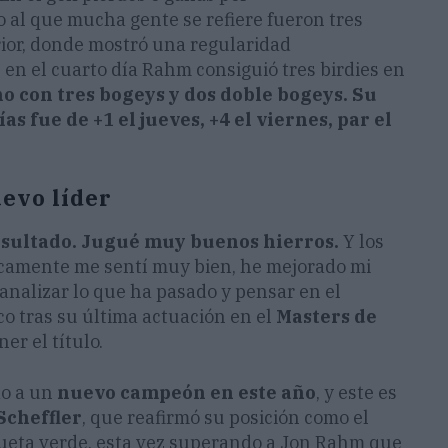
al que mucha gente se refiere fueron tres
rior, donde mostró una regularidad
 en el cuarto día Rahm consiguió tres birdies en
o con tres bogeys y dos doble bogeys. Su
s fue de +1 el jueves, +4 el viernes, par el
uevo líder
esultado. Jugué muy buenos hierros.
Y los
sicamente me sentí muy bien, he mejorado mi
 analizar lo que ha pasado y pensar en el
sco tras su última actuación en el
Masters de
er el título.
o a un
nuevo campeón en este año
, y este es
Scheffler
, que reafirmó su posición como el
ueta verde, esta vez superando a Jon Rahm que