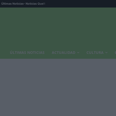
La opc
Últimas Noticias
- Noticias Que!:
ÚLTIMAS NOTICIAS
ACTUALIDAD
CULTURA