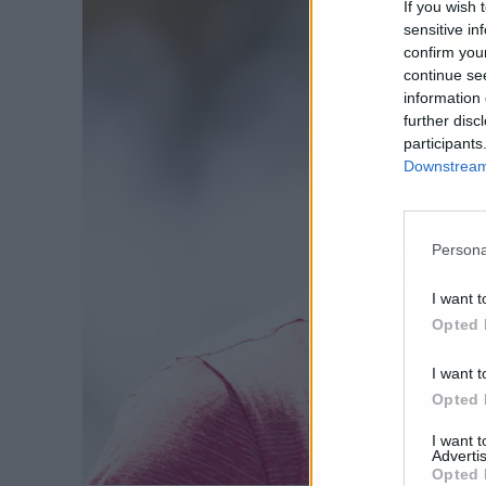
If you wish 
sensitive in
confirm you
continue se
information 
further disc
participants
Downstream 
Persona
I want t
Opted 
I want t
Opted 
I want 
Advertis
Opted 