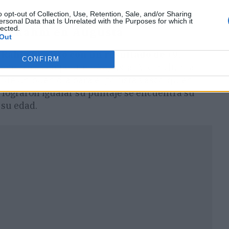
o opt-out of Collection, Use, Retention, Sale, and/or Sharing
ersonal Data that Is Unrelated with the Purposes for which it
lected.
on Rahm en Augusta
Out
 Rahm finalizó con un resultado de +9,
CONFIRM
enzó a competir en Augusta. Al concluir la
 fue un buen día para el golfista vasco, quien
e lograron igualar su puntaje se encuentra su
 su edad.