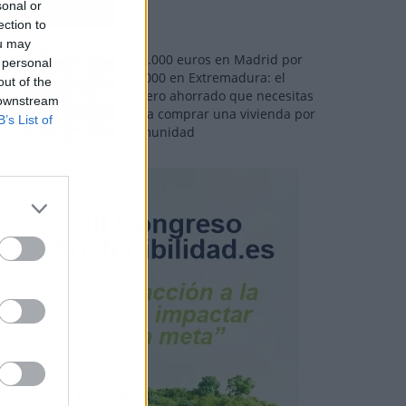
sonal or
ection to
ou may
110.000 euros en Madrid por
 personal
31.000 en Extremadura: el
out of the
dinero ahorrado que necesitas
 downstream
para comprar una vivienda por
B’s List of
comunidad