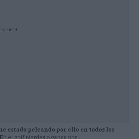
ublicidad
he estado peleando por ello en todos los
En el golf pierdes o ganas por