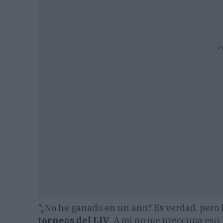
P
"¿No he ganado en un año? Es verdad, pero
torneos del LIV
. A mí no me preocupa eso. 