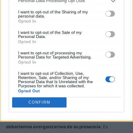
Personal Data Processing Opt Outs
de comunicación han sido heteronormativas y centradas
en experiencias y cuerpos específicos. Esto ha llevado a
I want to opt-out of the Sharing of my
personal data.
la exclusión y la invisibilidad de ciertas comunidades, así
Opted In
como a la perpetuación de estereotipos dañinos.
I want to opt-out of the Sale of my
Personal Data.
En la actualidad, hay
un creciente reconocimiento de la
Opted In
necesidad de representaciones más inclusivas y
I want to opt-out of processing my
diversas en el cine y la televisión
. Las narrativas queer,
Personal Data for Targeted Advertising.
Opted In
las historias de amor interracial y las exploraciones de la
sexualidad en personas mayores o con discapacidades
I want to opt-out of Collection, Use,
Retention, Sale, and/or Sharing of my
son cada vez más comunes, lo que refleja una mayor
Personal Data that Is Unrelated with the
Purposes for which it was collected.
conciencia y sensibilidad hacia la diversidad de
Opted Out
experiencias sexuales y relaciones humanas.
CONFIRM
En conclusión, si bien la sexualidad en películas y series
de televisión puede generar controversia,
no
deberíamos avergonzarnos de su presencia.
Es