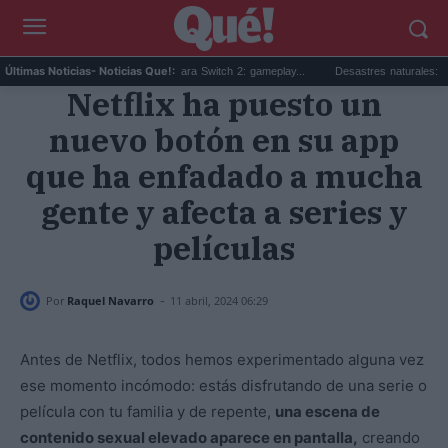
ta sorpresa de Minecraft para Switch 2: gameplay...
Desastres naturales: qué son, ti
Últimas Noticias
- Noticias Que!:
Netflix ha puesto un
nuevo botón en su app
que ha enfadado a mucha
gente y afecta a series y
películas
-
Por
Raquel Navarro
11 abril, 2024 06:29
Antes de Netflix, todos hemos experimentado alguna vez
ese momento incómodo: estás disfrutando de una serie o
película con tu familia y de repente,
una escena de
contenido sexual elevado aparece en pantalla,
creando