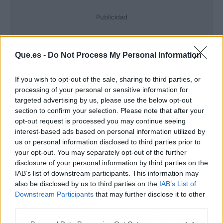
Publicidad
Que.es -
Do Not Process My Personal Information
If you wish to opt-out of the sale, sharing to third parties, or
processing of your personal or sensitive information for
targeted advertising by us, please use the below opt-out
section to confirm your selection. Please note that after your
opt-out request is processed you may continue seeing
interest-based ads based on personal information utilized by
us or personal information disclosed to third parties prior to
your opt-out. You may separately opt-out of the further
disclosure of your personal information by third parties on the
IAB’s list of downstream participants. This information may
Por otro lado, la sexualidad en el cine y la televisión
also be disclosed by us to third parties on the
IAB’s List of
también
puede ser objeto de críticas en términos de
Downstream Participants
that may further disclose it to other
representación y diversidad.
Históricamente, la mayoría
third parties.
de las representaciones de la sexualidad en los medios