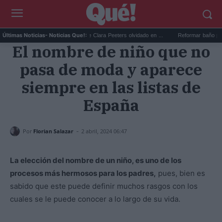
Descubren un bodegón de Clara Peeters olvidado en ...
Reformar baño pequeño d
Últimas Noticias
- Noticias Que!:
El nombre de niño que no
pasa de moda y aparece
siempre en las listas de
España
-
Por
Florian Salazar
2 abril, 2024 06:47
La elección del nombre de un niño, es uno de los
procesos más hermosos para los padres,
pues, bien es
sabido que este puede definir muchos rasgos con los
cuales se le puede conocer a lo largo de su vida.