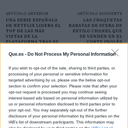
ARTÍCULO ANTERIOR
ARTÍCULO SIGUIENTE
UNA SERIE ESPAÑOLA
LAS CHAQUETAS
DE NETFLIX LIDERA EL
BARATAS DE SFERA DE
TOP DE LAS MÁS
ESTILO CHANEL QUE
VISTAS DE LA
SE VENDEN EN EL
PLATAFORMA TRAS SU
CORTE INGLÉS
ESTRENO
Que.es -
Do Not Process My Personal Information
If you wish to opt-out of the sale, sharing to third parties, or
processing of your personal or sensitive information for
targeted advertising by us, please use the below opt-out
section to confirm your selection. Please note that after your
opt-out request is processed you may continue seeing
interest-based ads based on personal information utilized by
us or personal information disclosed to third parties prior to
your opt-out. You may separately opt-out of the further
disclosure of your personal information by third parties on the
IAB’s list of downstream participants. This information may
also be disclosed by us to third parties on the
IAB’s List of