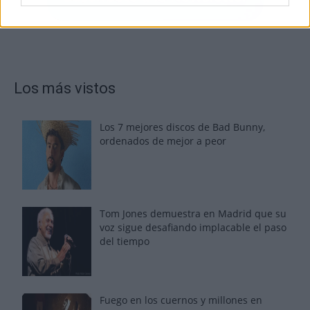
Los más vistos
Los 7 mejores discos de Bad Bunny,
ordenados de mejor a peor
Tom Jones demuestra en Madrid que su
voz sigue desafiando implacable el paso
del tiempo
Fuego en los cuernos y millones en