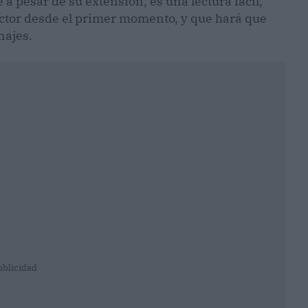
 a pesar de su extensión, es una lectura fácil,
ector desde el primer momento, y que hará que
onajes.
ublicidad