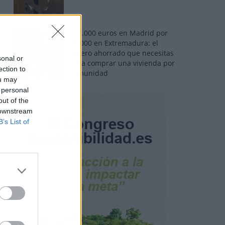
110.000 euros en Madrid por
31.000 en Extremadura: el
dinero ahorrado que necesitas
sonal or
para comprar una vivienda por
ection to
comunidad
ou may
 personal
out of the
 downstream
B’s List of