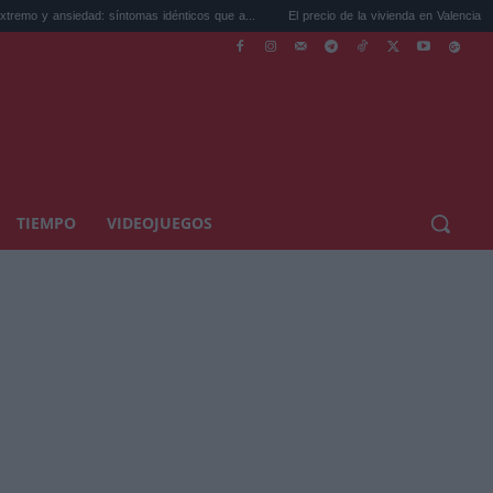
ad: síntomas idénticos que a...
El precio de la vivienda en Valencia sube a 3.485 ...
TIEMPO
VIDEOJUEGOS