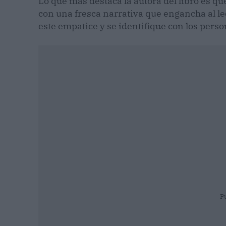
Lo que más destaca la autora del libro es que
con una fresca narrativa que engancha al l
este empatice y se identifique con los pers
P