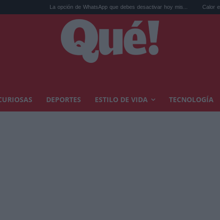
La opción de WhatsApp que debes desactivar hoy mis...
Calor extremo y ansied
CURIOSAS
DEPORTES
ESTILO DE VIDA
TECNOLOGÍA