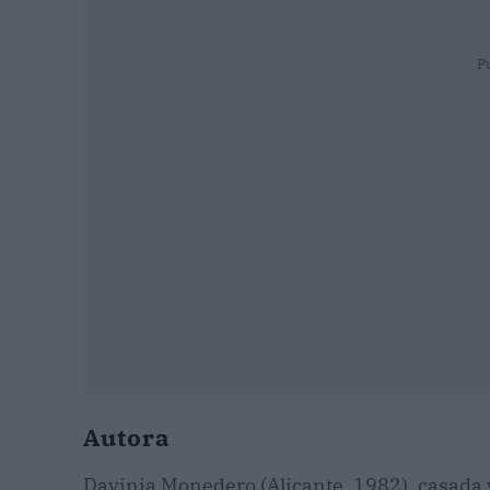
P
Autora
Davinia Monedero (Alicante, 1982), casada y