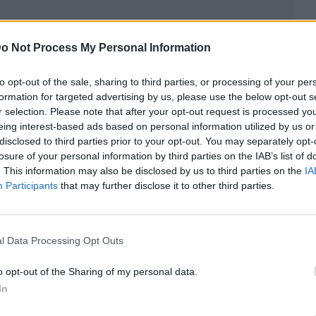
o Not Process My Personal Information
to opt-out of the sale, sharing to third parties, or processing of your per
formation for targeted advertising by us, please use the below opt-out s
r selection. Please note that after your opt-out request is processed y
eing interest-based ads based on personal information utilized by us or
disclosed to third parties prior to your opt-out. You may separately opt-
losure of your personal information by third parties on the IAB’s list of
. This information may also be disclosed by us to third parties on the
IA
o a un público adulto. La autora se ha inspirado
Participants
that may further disclose it to other third parties.
cribir este relato. “El lector encontrará una
tes historias de amor, sexo, lujuria, pero no solo
asiones por las vivencias de la protagonista,
l Data Processing Opt Outs
imientos, pensamientos, ante el fiel lector y a
tia o la fuerza que saca el ser humano ante las
o opt-out of the Sharing of my personal data.
In
a a día”, tal y como ella explica.