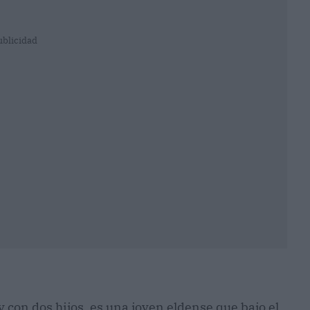
ublicidad
 con dos hijos, es una joven eldense que bajo el