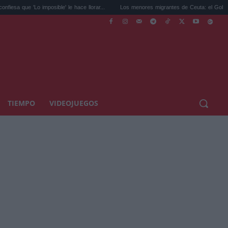
 imposible' le hace llorar...
Los menores migrantes de Ceuta: el Gobierno pide a...
TIEMPO
VIDEOJUEGOS