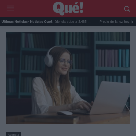
El precio de la vivienda en Valencia sube a 3.485 ...
Precio de la luz hoy, jueves 6 de
Últimas Noticias
- Noticias Que!:
Agencia