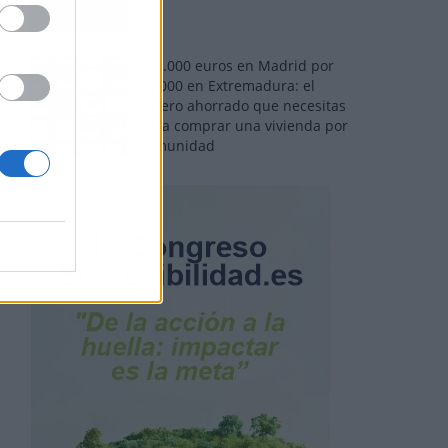
110.000 euros en Madrid por
31.000 en Extremadura: el
dinero ahorrado que necesitas
para comprar una vivienda por
comunidad