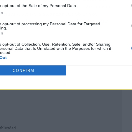
para la elección del cliente
. Con este servicio,
o opt-out of the Sale of my Personal Data.
In
 camisetas para alcanzar sus objetivos
 marca, realizar regalos promocionales a sus
to opt-out of processing my Personal Data for Targeted
ing.
In
o opt-out of Collection, Use, Retention, Sale, and/or Sharing
ersonal Data that Is Unrelated with the Purposes for which it
lected.
Out
CONFIRM
ublicidad