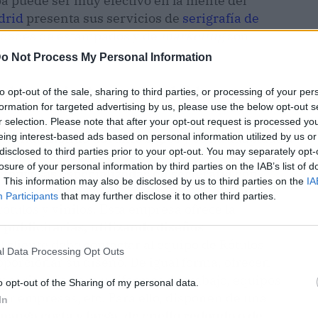
pa puede ser muy efectivo en la mente del
drid
presenta sus servicios de
serigrafía de
ilidades de estampados y de
marketing
son
o Not Process My Personal Information
a de camisetas en Madrid, con
to opt-out of the sale, sharing to third parties, or processing of your per
formation for targeted advertising by us, please use the below opt-out s
r selection. Please note that after your opt-out request is processed y
que ha existido durante siglos
y se ha adaptado a
eing interest-based ads based on personal information utilized by us or
disclosed to third parties prior to your opt-out. You may separately opt-
e ha podido evolucionar para presentar formas
losure of your personal information by third parties on the IAB’s list of
empresas especializadas en serigrafía con
. This information may also be disclosed by us to third parties on the
IA
ma generación
, tal como Rótulos Madrid una
Participants
that may further disclose it to other third parties.
ótulos y vinilos. Esta empresa ofrece la
publicitarias, utilizando diseños
 el cliente debe contactar al equipo de Rótulos
l Data Processing Opt Outs
proporcionar su diseño. De igual forma, ofrecen
 serigrafía para uniformes de trabajo, equipos
o opt-out of the Sharing of my personal data.
ar empresas, etc. Para ello, disponen de una
In
manga corta y larga, de cuello redondo o de