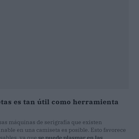
etas es tan útil como herramienta
rosas máquinas de serigrafía que existen
nable en una camiseta es posible. Esto favorece
sables, ya que
se puede plasmar en las