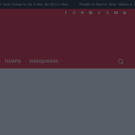
pe en los X-Men del MCU y Hea...
Rosalía en Buenos Aires: detiene el tráfico y se s..
TIEMPO
VIDEOJUEGOS