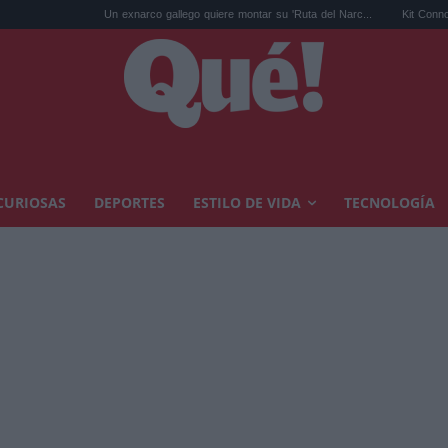
Un exnarco gallego quiere montar su 'Ruta del Narc...
Kit Connor será Cíclo
CURIOSAS
DEPORTES
ESTILO DE VIDA
TECNOLOGÍA