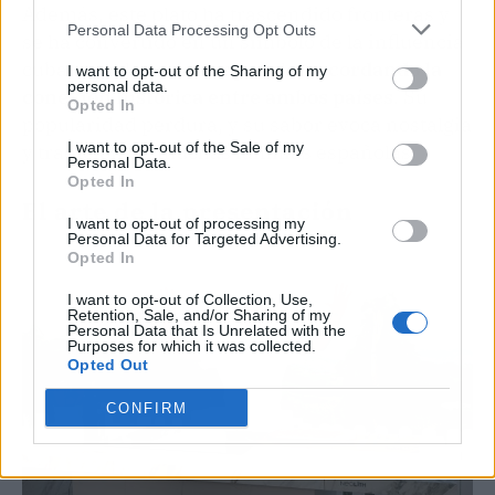
Además, este plato ha trascendido fronteras y
Personal Data Processing Opt Outs
se ha convertido en un símbolo de la influencia
cubana en la cocina española,
recordando la
I want to opt-out of the Sharing of my
personal data.
conexión histórica entre ambos países
. Su
Opted In
popularidad perdura, y su sabor evoca nostalgia
I want to opt-out of the Sale of my
y tradición en muchas familias españolas.
Personal Data.
Opted In
El arte de la presentación
I want to opt-out of processing my
Personal Data for Targeted Advertising.
Opted In
I want to opt-out of Collection, Use,
Retention, Sale, and/or Sharing of my
Personal Data that Is Unrelated with the
Purposes for which it was collected.
Opted Out
CONFIRM