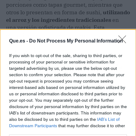
porciones como tapas gourmet, mientras que
otros lo presentan en forma de sushi,
utilizando
el arroz y los ingredientes tradicionales
en
una versión sofisticada de makis. Esta
evolución demuestra que el arroz a la cubana
Que.es -
Do Not Process My Personal Information
sigue siendo relevante y emocionante en el
mundo culinario actual.
If you wish to opt-out of the sale, sharing to third parties, or
processing of your personal or sensitive information for
El impacto cultural del arroz a la
targeted advertising by us, please use the below opt-out
cubana
section to confirm your selection. Please note that after your
opt-out request is processed you may continue seeing
El arroz a la cubana no es solo un plato
interest-based ads based on personal information utilized by
delicioso, sino también un icono cultural en la
us or personal information disclosed to third parties prior to
your opt-out. You may separately opt-out of the further
gastronomía española. Ha sido parte de las
disclosure of your personal information by third parties on the
comidas familiares durante generaciones
y es
IAB’s list of downstream participants. This information may
apreciado tanto en el ámbito doméstico como
also be disclosed by us to third parties on the
IAB’s List of
en el restaurante.
Downstream Participants
that may further disclose it to other
third parties.