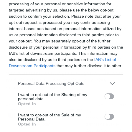
processing of your personal or sensitive information for
personalizado que garantiza el anonimato de
targeted advertising by us, please use the below opt-out
sus clientes, tanto en el proceso de compra
section to confirm your selection. Please note that after your
como en el de asesoramiento. Los envíos
opt-out request is processed you may continue seeing
gratuitos de los productos también respetan ese
interest-based ads based on personal information utilized by
criterio, dado que en el paquete no se incluye su
us or personal information disclosed to third parties prior to
your opt-out. You may separately opt-out of the further
procedencia para asegurar una total discreción.
disclosure of your personal information by third parties on the
IAB’s list of downstream participants. This information may
En definitiva, más de 12 años y 21 mil clientes
also be disclosed by us to third parties on the
IAB’s List of
avalan la calidad de sus artículos de espionaje
Downstream Participants
that may further disclose it to other
que combinan tecnología inteligente y métodos
third parties.
tradicionales para proporcionar un nivel
Personal Data Processing Opt Outs
adicional de seguridad.
I want to opt-out of the Sharing of my
personal data.
Opted In
Artículo anterior
Artículo siguiente
Hiper Exprés ofrece las
Oportuna Legal,
I want to opt-out of the Sale of my
últimas tendencias en
especialistas en
Personal Data.
Opted In
menaje de hogar
trámites de la Ley de
Segunda Oportunidad