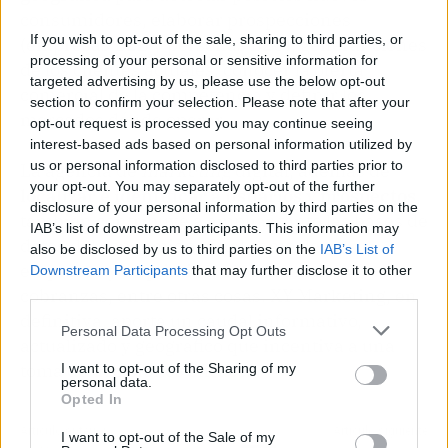
consumidores, elaborar prospecciones
If you wish to opt-out of the sale, sharing to third parties, or
(empresas B2B y personas B2C), generar clones
processing of your personal or sensitive information for
de los clientes actuales, conocer la oferta
targeted advertising by us, please use the below opt-out
comercial de la competencia y definir los
section to confirm your selection. Please note that after your
mercados dónde operar.
opt-out request is processed you may continue seeing
interest-based ads based on personal information utilized by
us or personal information disclosed to third parties prior to
La agencia de
marketing
digital, además de
your opt-out. You may separately opt-out of the further
localizar e identificar a usuarios y prospectos
,
disclosure of your personal information by third parties on the
también contribuye a ampliar tanto las bases de
IAB’s list of downstream participants. This information may
datos del consumidor final como de las
also be disclosed by us to third parties on the
IAB’s List of
empresas y a optimizar el sistema de
Downstream Participants
that may further disclose it to other
third parties.
cobranzas, entre otras cosas. XY Marketing, en
definitiva, aporta un caudal informativo,
Personal Data Processing Opt Outs
actualizado y geográfico que incentiva a una
toma de decisiones eficaces.
I want to opt-out of the Sharing of my
personal data.
Opted In
Artículo anterior
Artículo siguiente
I want to opt-out of the Sale of my