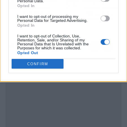
Personal Data.
Raúl Nogales presenta
El Colegio Sagrado
Opted In
'La Montaña más
Corazón de Jesús sobre
Grande del Mundo'; un
la importancia de la
I want to opt-out of processing my
pico nuevo en su trilogía
educación inclusiva
Personal Data for Targeted Advertising.
Opted In
Némesis
I want to opt-out of Collection, Use,
Retention, Sale, and/or Sharing of my
Personal Data that Is Unrelated with the
Purposes for which it was collected.
Opted Out
CONFIRM