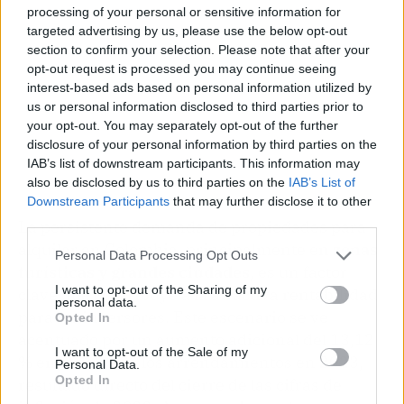
processing of your personal or sensitive information for
targeted advertising by us, please use the below opt-out
section to confirm your selection. Please note that after your
opt-out request is processed you may continue seeing
interest-based ads based on personal information utilized by
us or personal information disclosed to third parties prior to
your opt-out. You may separately opt-out of the further
disclosure of your personal information by third parties on the
IAB’s list of downstream participants. This information may
also be disclosed by us to third parties on the
IAB’s List of
Downstream Participants
that may further disclose it to other
third parties.
La persistente demanda de propiedades para
alquilar en Colombia, principalmente en
zonas
Personal Data Processing Opt Outs
turísticas y grandes ciudades
, es un factor
I want to opt-out of the Sharing of my
clave que contribuye a la atractiva rentabilidad
personal data.
para los inversores. Este escenario se ve
Opted In
acentuado por un aumento adicional del 13,12
I want to opt-out of the Sale of my
% en el valor de los arrendamientos en 2023,
Personal Data.
Opted In
resultado directo del cierre de las cifras de