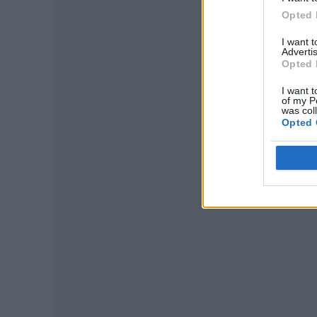
Opted 
I want 
Advertis
Opted 
I want t
of my P
was col
Opted 
P