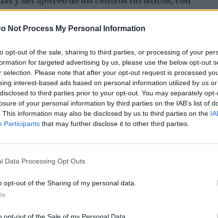
das y del ajetreo de los centros turísticos, con
 Sant Miquel Hotel
, donde la hospitalidad local
o Not Process My Personal Information
da
to opt-out of the sale, sharing to third parties, or processing of your per
formation for targeted advertising by us, please use the below opt-out s
cia abrumadora de turistas alemanes y la fama
r selection. Please note that after your opt-out request is processed y
s un tesoro de paisajes naturales impresionantes
eing interest-based ads based on personal information utilized by us or
disclosed to third parties prior to your opt-out. You may separately opt-
pesar del auge turístico de las últimas décadas,
losure of your personal information by third parties on the IAB’s list of
s que ofrecen una experiencia tranquila y
. This information may also be disclosed by us to third parties on the
IA
das, se encuentran establecimientos que se
Participants
that may further disclose it to other third parties.
das tradiciones mallorquinas
. Pequeños
ten la homogeneidad de las grandes cadenas
ca cultura local. Estos espacios no solo ofrecen
l Data Processing Opt Outs
 también preservan la historia y las costumbres
o opt-out of the Sharing of my personal data.
In
o opt-out of the Sale of my Personal Data.