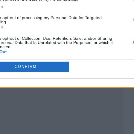
In
to opt-out of processing my Personal Data for Targeted
ing.
In
o opt-out of Collection, Use, Retention, Sale, and/or Sharing
ersonal Data that Is Unrelated with the Purposes for which it
lected.
Out
CONFIRM
ublicidad