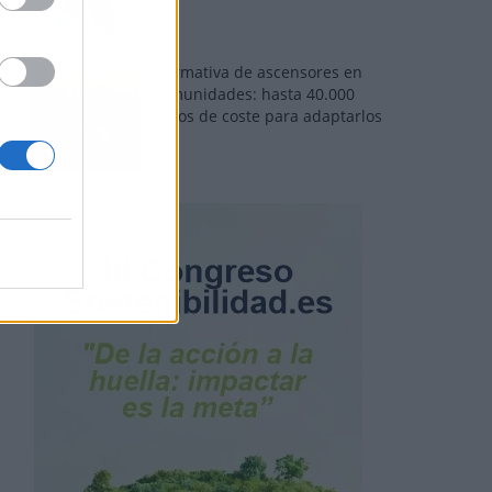
Normativa de ascensores en
comunidades: hasta 40.000
euros de coste para adaptarlos