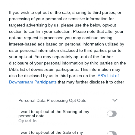
agencias anteriores y, en su caso, ponen
especial énfasis en su especialización en
If you wish to opt-out of the sale, sharing to third parties, or
posicionamiento SEO. Su objetivo es que tu
processing of your personal or sensitive information for
targeted advertising by us, please use the below opt-out
marca coloque las palabras clave definidas
section to confirm your selection. Please note that after your
contigo en las primeras posiciones de Google,
opt-out request is processed you may continue seeing
algo que te reportará resultados positivos con
interest-based ads based on personal information utilized by
toda seguridad.
us or personal information disclosed to third parties prior to
your opt-out. You may separately opt-out of the further
We are marketing
disclosure of your personal information by third parties on the
IAB’s list of downstream participants. This information may
also be disclosed by us to third parties on the
IAB’s List of
Acabamos este
ranking
de agencias
Downstream Participants
that may further disclose it to other
de
marketing
en Valencia con We are
third parties.
marketing, un nombre que ya la define con
mucha claridad. Esta agencia ofrece a sus
Personal Data Processing Opt Outs
clientes un
enfoque de 360 grados, integral, y
I want to opt-out of the Sharing of my
lo hace tanto a nivel local como internacional
personal data.
Opted In
para cualquier negocio
.
I want to opt-out of the Sale of my