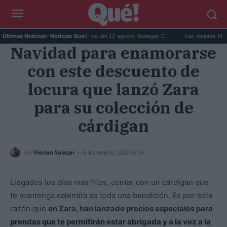
.
Eclipse solar en Cariñena del 12 agosto: Bodegas C...
Las mejores hipotecas
Últimas Noticias
- Noticias Que!:
Navidad para enamorarse
con este descuento de
locura que lanzó Zara
para su colección de
cárdigan
-
Por
Florian Salazar
6 diciembre, 2023 06:34
Llegados los días más fríos, contar con un cárdigan que
te mantenga calentita es toda una bendición. Es por esta
razón que
en Zara, han lanzado precios especiales para
prendas que te permitirán estar abrigada y a la vez a la