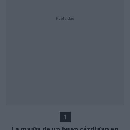
Publicidad
1
La magia de un buen cárdigan en