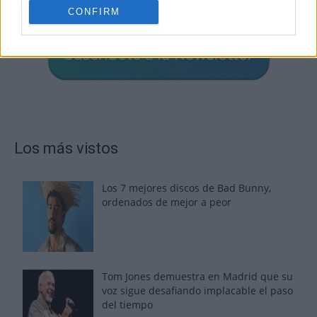
CONFIRM
Los más vistos
Los 7 mejores discos de Bad Bunny,
ordenados de mejor a peor
Tom Jones demuestra en Madrid que su
voz sigue desafiando implacable el paso
del tiempo