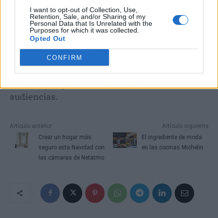
comunicativa, las estructuras del discurso, los
I want to opt-out of Collection, Use,
Retention, Sale, and/or Sharing of my
mensajes adaptados al público, etcétera.
Personal Data that Is Unrelated with the
Purposes for which it was collected.
Opted Out
Fernando Miralles, en definitiva, es una
CONFIRM
garantía de éxito para quienes aspiran
desarrollar al máximo sus capacidades de
oratoria y expresión efectiva con las
audiencias.
Artículo anterior
Artículo siguiente
Crear un hogar más
El ingrediente de moda
seguro esta Navidad con
en las cocinas Michelin
las cámaras de Netatmo