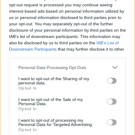
opt-out request is processed you may continue seeing
Publicidad
interest-based ads based on personal information utilized by
us or personal information disclosed to third parties prior to
your opt-out. You may separately opt-out of the further
disclosure of your personal information by third parties on the
IAB’s list of downstream participants. This information may
also be disclosed by us to third parties on the
IAB’s List of
Downstream Participants
that may further disclose it to other
third parties.
Personal Data Processing Opt Outs
I want to opt-out of the Sharing of my
personal data.
Opted In
I want to opt-out of the Sale of my
La oferta formativa también abarca
talleres
Personal Data.
Opted In
presenciales en España, Colombia y México
,
además de formaciones individualizadas donde
I want to opt-out of processing my
Personal Data for Targeted Advertising.
el profesional hace eje en competencias
Opted In
comunicacionales relevantes, la rapidez