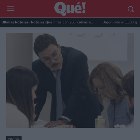
ápagos eliminó 140.000 cabras con 700 'cabras e...
Japón pide a EEUU que deje de 
Últimas Noticias
- Noticias Que!:
Agencia