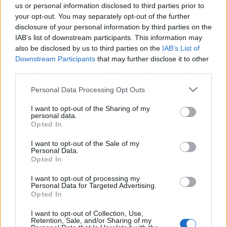
us or personal information disclosed to third parties prior to
investigación", confiesa. Según una encuesta
your opt-out. You may separately opt-out of the further
realizada en 2019 (Martin-Romato et al, SEOM
disclosure of your personal information by third parties on the
2019), el 50% de la población encuestada no
IAB’s list of downstream participants. This information may
sabe qué es el radón y de los que lo conocían,
also be disclosed by us to third parties on the
IAB’s List of
Downstream Participants
that may further disclose it to other
hasta el 53% de las personas no sabrían qué
third parties.
hacer frente a niveles elevados de radón en su
domicilio.
Personal Data Processing Opt Outs
I want to opt-out of the Sharing of my
personal data.
Opted In
I want to opt-out of the Sale of my
Personal Data.
Opted In
I want to opt-out of processing my
Personal Data for Targeted Advertising.
Opted In
I want to opt-out of Collection, Use,
Retention, Sale, and/or Sharing of my