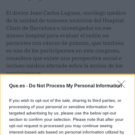
El doctor Juan Carlos Laguna, oncólogo médico
de la unidad de tumores torácicos del Hospital
Clínic de Barcelona e investigador en ese
mismo hospital para evaluar el radón en
pacientes con cáncer de pulmón, que también
es uno de los participantes en este congreso,
considera que existe una perspectiva social e
incluso médica alterada sobre la acción de los
carcinógenos.
Que.es -
Do Not Process My Personal Information
"El estigma del tabaco como principal causa
de cáncer de pulmón provoca que haya toda
If you wish to opt-out of the sale, sharing to third parties, or
una gama de carcinógenos que no se tengan
processing of your personal or sensitive information for
en cuenta en la práctica clínica, entre ellos el
targeted advertising by us, please use the below opt-out
radón
, y que incluso muchos oncólogos los
section to confirm your selection. Please note that after your
desconozcan. Yo mismo no sabía qué era el
opt-out request is processed you may continue seeing
interest-based ads based on personal information utilized by
radón hasta que entré en este grupo de