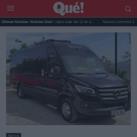
Gafas gratis para ver el eclipse solar del 12 de a...
Navarra convertirá monasterios
Últimas Noticias
- Noticias Que!:
Agencia