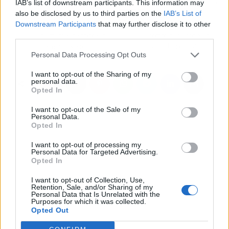
IAB’s list of downstream participants. This information may
Artículo anterior
Artículo siguiente
also be disclosed by us to third parties on the
IAB’s List of
La nueva tendencia de
Algunos consejos a
Downstream Participants
that may further disclose it to other
anillos de pedida con
tener en cuenta para
third parties.
diamantes de colores de
comprar una cocina de
German Joyero
calidad, con Davinia
Personal Data Processing Opt Outs
I want to opt-out of the Sharing of my
personal data.
Opted In
I want to opt-out of the Sale of my
Personal Data.
Opted In
I want to opt-out of processing my
Personal Data for Targeted Advertising.
Opted In
I want to opt-out of Collection, Use,
Retention, Sale, and/or Sharing of my
Personal Data that Is Unrelated with the
Purposes for which it was collected.
Opted Out