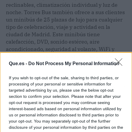
reclinables, climatización individual y luz de
noche. Torres Bus también ofrece a sus clientes
un minibús de 25 plazas de lujo para cualquier
tipo de celebración, viaje y actividad en la
ciudad de Madrid. Este minibús tiene
calefacción, DVD, sonido estéreo, aire
acondicionado, seguridad al volante, WiFi
y
otra gran variedad de servicios para disfrutar
con comodidad en carretera.
Que.es -
Do Not Process My Personal Information
If you wish to opt-out of the sale, sharing to third parties, or
Los particulares y empresas pueden solicitar
processing of your personal or sensitive information for
presupuesto gratuito sin compromiso mediante
targeted advertising by us, please use the below opt-out
la página web o números telefónicos de Torres
section to confirm your selection. Please note that after your
Bus para iniciar el primer paso en la
opt-out request is processed you may continue seeing
contratación de su servicio de alquiler de
interest-based ads based on personal information utilized by
coches de lujo en Madrid.
us or personal information disclosed to third parties prior to
your opt-out. You may separately opt-out of the further
disclosure of your personal information by third parties on the