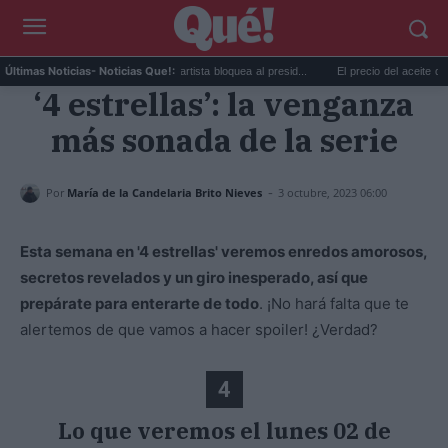
.
Taylor Swift y Trump: la artista bloquea al presid...
El precio del aceite de oliva
Últimas Noticias
- Noticias Que!:
‘4 estrellas’: la venganza
más sonada de la serie
-
Por
María de la Candelaria Brito Nieves
3 octubre, 2023 06:00
Esta semana en '4 estrellas' veremos enredos amorosos,
secretos revelados y un giro inesperado, así que
prepárate para enterarte de todo
. ¡No hará falta que te
alertemos de que vamos a hacer spoiler! ¿Verdad?
4
Lo que veremos el lunes 02 de