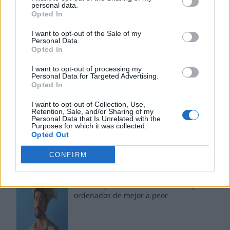
personal data.
Opted In
I want to opt-out of the Sale of my
Personal Data.
Opted In
I want to opt-out of processing my
Personal Data for Targeted Advertising.
Opted In
I want to opt-out of Collection, Use,
Retention, Sale, and/or Sharing of my
Personal Data that Is Unrelated with the
Purposes for which it was collected.
Opted Out
Los más vistos
CONFIRM
Los 7 mejores discos de Bad Bunny,
ordenados de mejor a peor