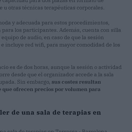
ne capacidad para dos plazas en formato de
 u otras técnicas terapéuticas corporales.
ómoda y adecuada para estos procedimientos,
 para los participantes. Además, cuenta con silla
n equipo de audio, en caso de que la sesión
 e incluye red wifi, para mayor comodidad de los
acio es de dos horas, aunque la sesión o actividad
orre desde que el organizador accede a la sala
upada. Sin embargo,
sus costes resultan
e que ofrecen precios por volumen para
ler de una sala de terapias en
 una sala de terapias en Terrassa - Barcelona