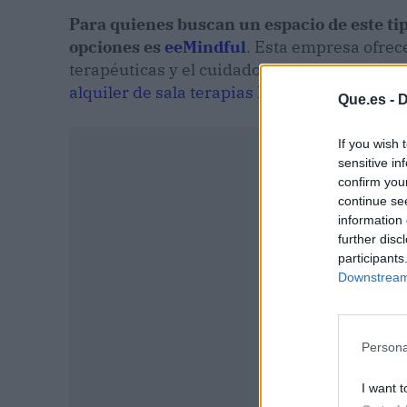
Para quienes buscan un espacio de este tip
opciones es
eeMindful
. Esta empresa ofrece
terapéuticas y el cuidado del bienestar integ
alquiler de sala terapias Barcelona
.
Que.es -
D
If you wish 
sensitive in
confirm you
continue se
information 
further disc
participants
Downstream 
Persona
I want t
P