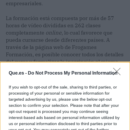
empresariales.
La formación está compuesta por más de 57
horas de vídeo divididas en 262 clases
completamente
online
, lo cual favorece que
pueda cursarse desde diferentes países. A
través de la página web de Frogames
Formación, es posible conocer todos los detalles
del curso y formalizar la inscripción al mismo
así como conocer el resto de oferta formativa de
Que.es -
Do Not Process My Personal Information
cursos para postularse como científico de datos
o
data scientist
.
If you wish to opt-out of the sale, sharing to third parties, or
processing of your personal or sensitive information for
targeted advertising by us, please use the below opt-out
section to confirm your selection. Please note that after your
opt-out request is processed you may continue seeing
interest-based ads based on personal information utilized by
us or personal information disclosed to third parties prior to
your opt-out. You may separately opt-out of the further