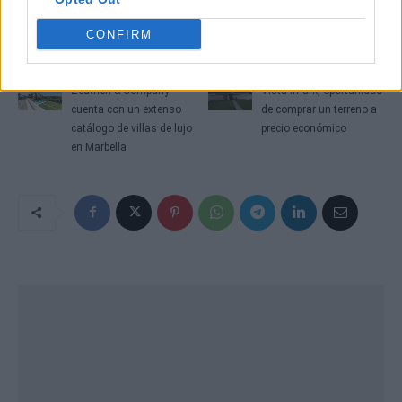
CONFIRM
Artículo anterior
Artículo siguiente
Zeuthen & Company
Vista Imark, oportunidad
cuenta con un extenso
de comprar un terreno a
catálogo de villas de lujo
precio económico
en Marbella