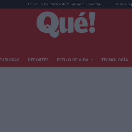
La ruta de los castillos de Guadalajara a noventa ...
Este es el top 10 de Net
CURIOSAS
DEPORTES
ESTILO DE VIDA
TECNOLOGÍA