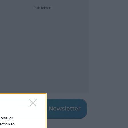
Publicidad
sonal or
ection to