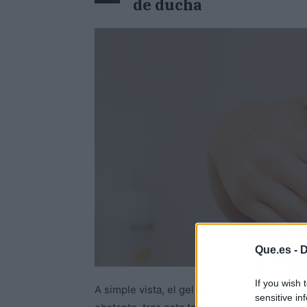
de ducha
Que.es -
D
If you wish 
A simple vista, el gel de ducha parece tener 
sensitive in