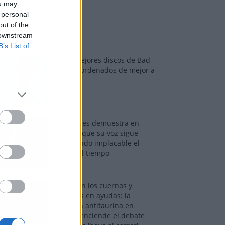
ou may
 personal
out of the
os más vistos
 downstream
B’s List of
Los 7 mejores discos de Bad
Bunny, ordenados de mejor a
peor
Tom Jones demuestra en
Madrid que su voz sigue
desafiando implacable el
paso del tiempo
Fuego en los cuernos y
millones en ayudas: la
rebelión antitaurina en
Alfafar enciende el debate