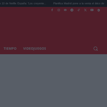
flix España: 'Los creyente...
Planifica Madrid pone a la venta el ático de Isabe...
TIEMPO
VIDEOJUEGOS