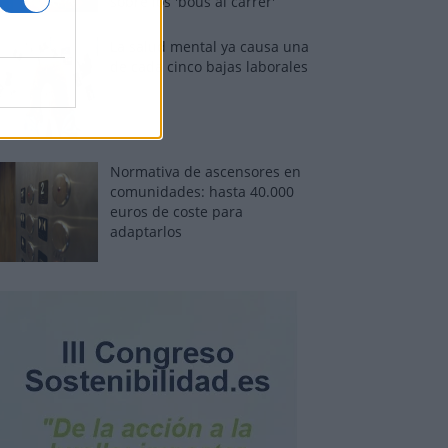
sobre los 'bous al carrer'
La salud mental ya causa una
de cada cinco bajas laborales
Normativa de ascensores en
comunidades: hasta 40.000
euros de coste para
adaptarlos