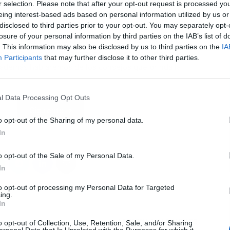
ncilla se esconde un desafío mayor.
Muchos
r selection. Please note that after your opt-out request is processed y
a deseada, pueden dejar la piel reseca y tirante,
eing interest-based ads based on personal information utilized by us or
disclosed to third parties prior to your opt-out. You may separately opt-
l propósito de abordar este problema, la OCU ha
L
losure of your personal information by third parties on the IAB’s list of
s de ducha. Entre el abanico de opciones examinadas,
. This information may also be disclosed by us to third parties on the
IA
an notablemente. A continuación te contaremos que
Participants
that may further disclose it to other third parties.
además hablaremos de los consejos que brinda la
l Data Processing Opt Outs
Siguiente
o opt-out of the Sharing of my personal data.
In
o opt-out of the Sale of my Personal Data.
In
to opt-out of processing my Personal Data for Targeted
ing.
In
ARTÍCULO SIGUIENTE
o opt-out of Collection, Use, Retention, Sale, and/or Sharing