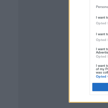
Persona
I want t
Opted 
I want t
Opted 
I want 
P
Advertis
Opted 
I want t
of my P
was col
Opted 