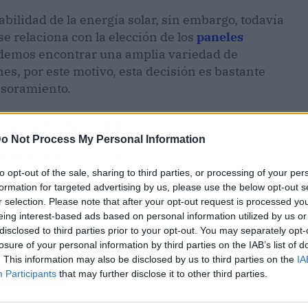
ntabilidad de la energía solar, sin embargo, todavía
e relaciona con la elección de los
paneles
emos encontrar una amplia variedad de
s, por este motivo, esta decisión es bastante
esoramiento.
res para tu hogar
o Not Process My Personal Information
voltaica,
lo más aconsejable es solicitar un
 Los profesionales en este sector energético
to opt-out of the sale, sharing to third parties, or processing of your per
tizar el máximo rendimiento. Son muchos los
formation for targeted advertising by us, please use the below opt-out s
r selection. Please note that after your opt-out request is processed y
jado, las dimensiones de la superficie, la
eing interest-based ads based on personal information utilized by us or
 como elegir los paneles más adecuados.
disclosed to third parties prior to your opt-out. You may separately opt-
losure of your personal information by third parties on the IAB’s list of
. This information may also be disclosed by us to third parties on the
IA
Participants
that may further disclose it to other third parties.