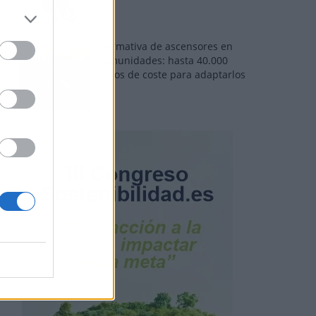
Normativa de ascensores en
comunidades: hasta 40.000
euros de coste para adaptarlos