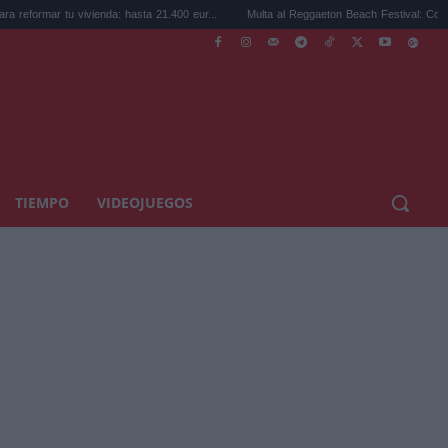
 vivienda: hasta 21.400 eur...
Multa al Reggaeton Beach Festival: Consumo sancion.
TIEMPO
VIDEOJUEGOS