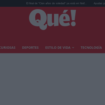
El final de "Cien años de soledad" ya está en Netf...
Ayudas para reformar tu
CURIOSAS
DEPORTES
ESTILO DE VIDA
TECNOLOGÍA