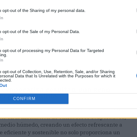
o opt-out of the Sharing of my personal data.
In
o opt-out of the Sale of my Personal Data.
In
to opt-out of processing my Personal Data for Targeted
ing.
In
o opt-out of Collection, Use, Retention, Sale, and/or Sharing
ersonal Data that Is Unrelated with the Purposes for which it
lected.
Out
n evaporativa resultan una gran
ergía sostenible
CONFIRM
l de enfriamiento por evaporación del agua para
te en la instalación de enfriadores evaporativos,
n medio húmedo, creando un efecto refrescante a
 eficiente y sostenible no solo proporciona un