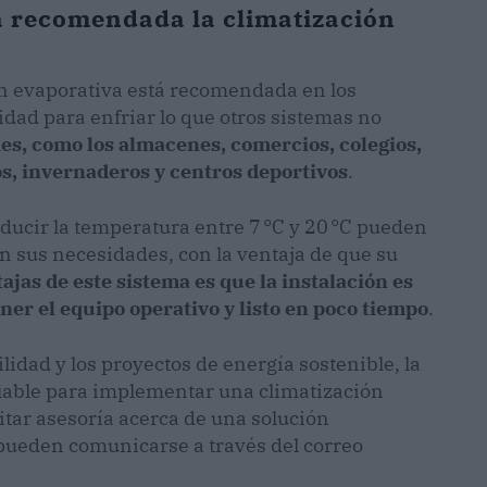
á recomendada la climatización
ión evaporativa está recomendada en los
idad para enfriar lo que otros sistemas no
ies, como los almacenes, comercios, colegios,
os, invernaderos y centros deportivos
.
ucir la temperatura entre 7 °C y 20 °C pueden
on sus necesidades, con la ventaja de que su
tajas de este sistema es que la instalación es
ner el equipo operativo y listo en poco tiempo
.
idad y los proyectos de energía sostenible, la
iable para implementar una climatización
citar asesoría acerca de una solución
 pueden comunicarse a través del correo