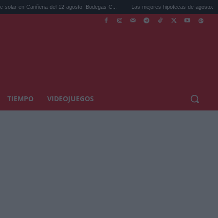
iñena del 12 agosto: Bodegas C...
Las mejores hipotecas de agosto: el TAE más comp
TIEMPO
VIDEOJUEGOS