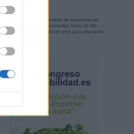
Normativa de ascensores en
comunidades: hasta 40.000
euros de coste para adaptarlos