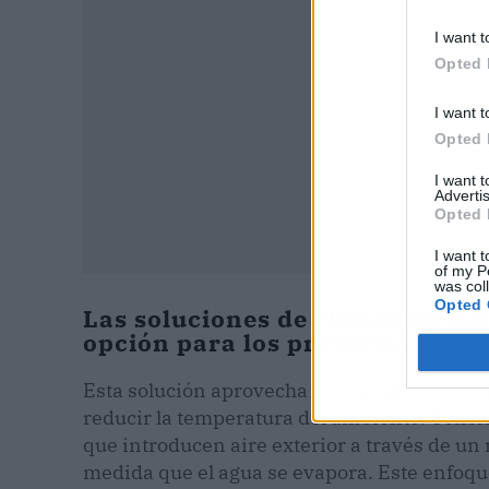
I want t
Opted 
I want t
Opted 
I want 
Advertis
Opted 
I want t
of my P
was col
Opted 
Las soluciones de climatizació
opción para los proyectos de en
Esta solución aprovecha el principio natura
reducir la temperatura del ambiente. Consis
que introducen aire exterior a través de u
medida que el agua se evapora. Este enfoque