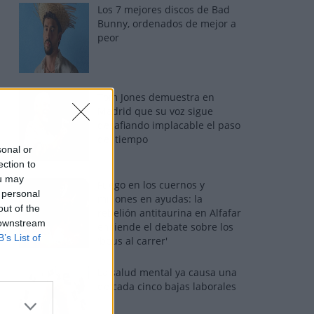
Los 7 mejores discos de Bad
Bunny, ordenados de mejor a
peor
Tom Jones demuestra en
Madrid que su voz sigue
desafiando implacable el paso
del tiempo
sonal or
ection to
ou may
Fuego en los cuernos y
 personal
millones en ayudas: la
out of the
rebelión antitaurina en Alfafar
 downstream
enciende el debate sobre los
B’s List of
'bous al carrer'
La salud mental ya causa una
de cada cinco bajas laborales