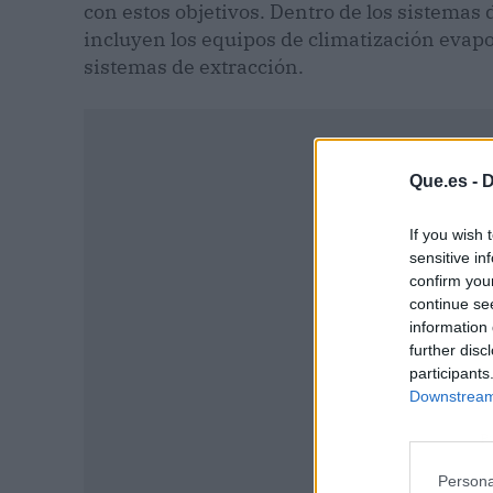
con estos objetivos. Dentro de los sistemas
incluyen los equipos de climatización evapor
sistemas de extracción.
Que.es -
D
If you wish 
sensitive in
confirm you
continue se
information 
further disc
participants
Downstream 
P
Persona