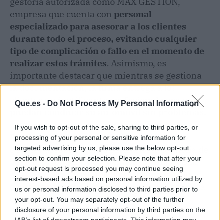
gestoría autorizada como MAX GESTIÓN,
empresa que cuenta con
personal
especializado para asesorar a los clientes
durante todo el proceso, evitando cualquier
tipo de complicación o fallo en el momento de
realizar estos trámites
. Asimismo, es
importante destacar que mientras se gestiona
la documentación, la firma entrega a los
clientes un
justificante profesional para que
Que.es -
Do Not Process My Personal Information
puedan conducir su automóvil sin problemas.
If you wish to opt-out of the sale, sharing to third parties, or
Por lo tanto, quienes estén interesados en
processing of your personal or sensitive information for
obtener asesoramiento para la transferencia de
targeted advertising by us, please use the below opt-out
section to confirm your selection. Please note that after your
vehículos, pueden acceder a la página web de
opt-out request is processed you may continue seeing
MAX GESTIÓN y completar el formulario de
interest-based ads based on personal information utilized by
contacto para comunicarse con un agente de la
us or personal information disclosed to third parties prior to
compañía.
your opt-out. You may separately opt-out of the further
disclosure of your personal information by third parties on the