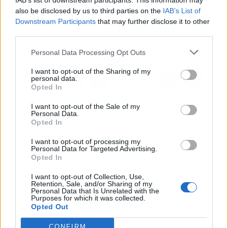
IAB’s list of downstream participants. This information may
Artículo anterior
Artículo siguiente
also be disclosed by us to third parties on the
IAB’s List of
Alemany Real Estate, los
Pelemix, distintos tipos
Downstream Participants
that may further disclose it to other
servicios que ofrece la
de sustratos
third parties.
inmobiliaria online
Personal Data Processing Opt Outs
I want to opt-out of the Sharing of my
personal data.
Opted In
I want to opt-out of the Sale of my
Personal Data.
Opted In
I want to opt-out of processing my
Personal Data for Targeted Advertising.
Opted In
I want to opt-out of Collection, Use,
Retention, Sale, and/or Sharing of my
Personal Data that Is Unrelated with the
Purposes for which it was collected.
Opted Out
CONFIRM