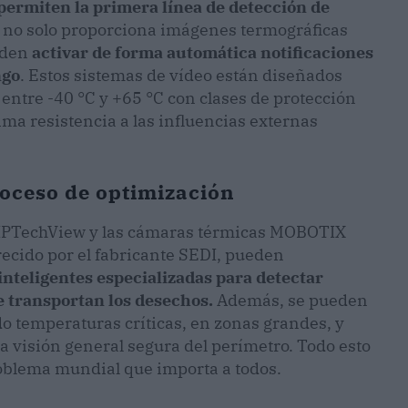
permiten la primera línea de detección de
no solo proporciona imágenes termográficas
eden
activar de forma automática notificaciones
ngo
. Estos sistemas de vídeo están diseñados
entre -40 °C y +65 °C con clases de protección
ma resistencia a las influencias externas
roceso de optimización
T IPTechView y las cámaras térmicas MOBOTIX
recido por el fabricante SEDI, pueden
inteligentes especializadas para detectar
e transportan los desechos.
Además, se pueden
do temperaturas críticas, en zonas grandes, y
a visión general segura del perímetro. Todo esto
oblema mundial que importa a todos.