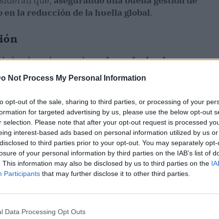
nsideran que,
asegurando una buena gestión de
 en la reducción de la huella global
.
ción
de los desechos es el
uso derrochador de
de usar y tirar”. La
prevención, reparación,
o Not Process My Personal Information
án convirtiendo cada vez más en una prioridad
al produjo alrededor de 2.046 millones de
to opt-out of the sale, sharing to third parties, or processing of your per
que, en 2030, estas cantidades se incrementarán
formation for targeted advertising by us, please use the below opt-out s
reciendo.
r selection. Please note that after your opt-out request is processed y
eing interest-based ads based on personal information utilized by us or
disclosed to third parties prior to your opt-out. You may separately opt-
losure of your personal information by third parties on the IAB’s list of
. This information may also be disclosed by us to third parties on the
IA
Participants
that may further disclose it to other third parties.
l Data Processing Opt Outs