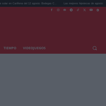
ariñena del 12 agosto: Bodegas C...
Las mejores hipotecas de agosto: el TAE más co
TIEMPO
VIDEOJUEGOS