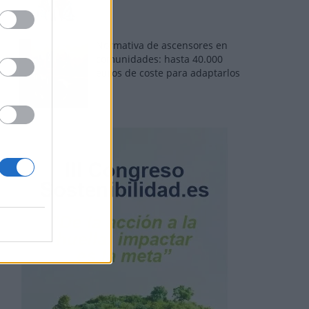
Normativa de ascensores en
comunidades: hasta 40.000
euros de coste para adaptarlos