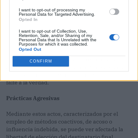
I want to opt-out of processing my
Personal Data for Targeted Advertising.
Opted In
I want to opt-out of Collection, Use,
Retention, Sale, and/or Sharing of my
Personal Data that Is Unrelated with the
Purposes for which it was collected.
Opted Out
Actos como campañas de desprestigio que
CONFIRM
afecten a la imagen, reputación y buena fama
de un tercero en el mercado, siempre que se
falte a la verdad.
Prácticas Agresivas
Mediante estos actos, caracterizados por el
empleo de métodos coactivos, de acoso o
influencia indebida, se puede ver afectada la
libertad de elección del destinatario final,