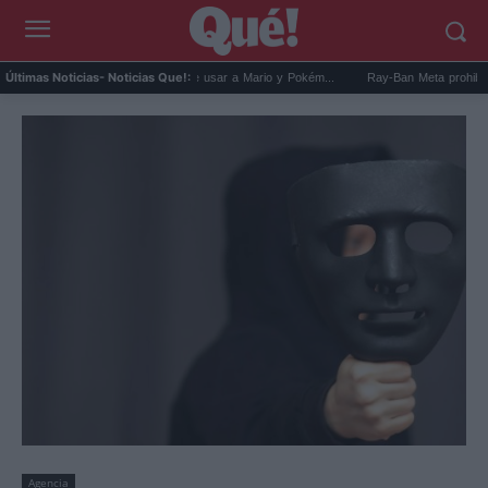
 pide a EEUU que deje de usar a Mario y Pokém...
Ray-Ban Meta prohibidas: los pub
Últimas Noticias
- Noticias Que!:
Agencia