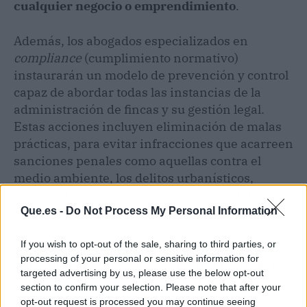
cualquier negocio o emprendimiento
.
Además, los abogados especializados en
compliance
(cumplimiento normativo)
instaurarán un modelo de prevención y control
capaz de abordar todas las instancias de la
administración de fincas y su gestión legal.
Estas acciones incluyen eliminación de malas
prácticas, para evitar infracciones que acarreen
sanciones penales como aquellas contra el
medio ambiente, los delitos urbanísticos,
riesgos laborales, delitos contra la Hacienda
Pública y la Seguridad Social, etc.
Que.es -
Do Not Process My Personal Information
If you wish to opt-out of the sale, sharing to third parties, or
Tanto las fincas, como todas las empresas de la
processing of your personal or sensitive information for
Comunidad Valenciana, cuentan con servicios
targeted advertising by us, please use the below opt-out
personalizados de Cases de Dret. Con estos
section to confirm your selection. Please note that after your
expertos en planificación patrimonial,
opt-out request is processed you may continue seeing