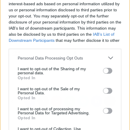
contratos e inversiones complejas, doctrina y
interest-based ads based on personal information utilized by
jurisprudencia, gestión laboral, incluso penal,
us or personal information disclosed to third parties prior to
your opt-out. You may separately opt-out of the further
el patrimonio comunal o familiar estará
disclosure of your personal information by third parties on the
siempre a salvo.
IAB’s list of downstream participants. This information may
also be disclosed by us to third parties on the
IAB’s List of
Downstream Participants
that may further disclose it to other
Artículo anterior
Artículo siguiente
third parties.
Vanessa Fernández
El autor Álvaro Cuevas
presenta 'Perderte para
alcanza el éxito con su
Personal Data Processing Opt Outs
aprender a encontrarte',
última obra 'Donde
obra publicada de la
acaba todo, el planeta
I want to opt-out of the Sharing of my
personal data.
mano de Letrame Grupo
perdido'
Opted In
Editorial
I want to opt-out of the Sale of my
Personal Data.
Opted In
I want to opt-out of processing my
Personal Data for Targeted Advertising.
Opted In
I want to opt-out of Collection, Use,