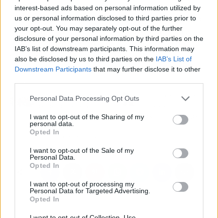
requiere cada cliente, no solo en aire
interest-based ads based on personal information utilized by
acondicionado, climatización o frío industrial y
us or personal information disclosed to third parties prior to
your opt-out. You may separately opt-out of the further
comercial, sino en todo lo que necesite para
disclosure of your personal information by third parties on the
contar con un negocio ajustado a sus objetivos
IAB’s list of downstream participants. This information may
de productividad y rentabilidad.
also be disclosed by us to third parties on the
IAB’s List of
Downstream Participants
that may further disclose it to other
third parties.
Artículo anterior
Artículo siguiente
Ordenador Outlet es una
La Pastoreta, la lotería
Personal Data Processing Opt Outs
opción sostenible y
de referencia de la
I want to opt-out of the Sharing of my
económica en tecnología
provincia de Tarragona
personal data.
para empresas e
Opted In
instituciones educativas
I want to opt-out of the Sale of my
Personal Data.
Opted In
I want to opt-out of processing my
Personal Data for Targeted Advertising.
Opted In
I want to opt-out of Collection, Use,