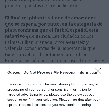
primeros puestos de la clasificación.
El final trepidante y lleno de emociones
que se espera, por tanto, en la categoría de
plata confirma que el fútbol español está
más vivo que nunca.
Las ciudades de Las
Palmas, Eibar, Granada, Vitoria-Gasteiz y
Valencia, conscientes de la importancia que
tiene a nivel local contar con un club en
Primera División por los numerosos beneficios y
el prestigio que trae consigo, esperan poder
celebrar en poco menos de tres semanas que
Que.es -
Do Not Process My Personal Information
sus equipos han vuelto a la categoría a la que
pertenecen.
If you wish to opt-out of the sale, sharing to third parties, or
processing of your personal or sensitive information for
targeted advertising by us, please use the below opt-out
section to confirm your selection. Please note that after your
opt-out request is processed you may continue seeing