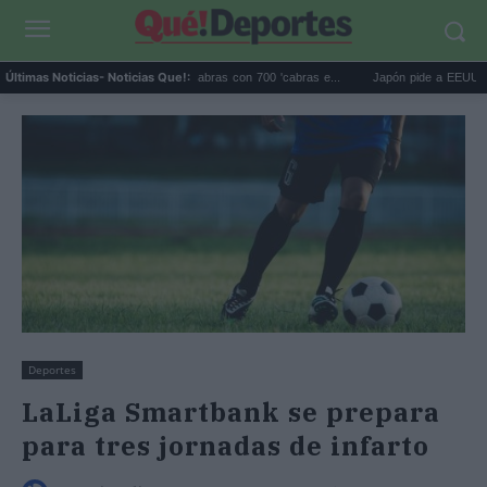
Galápagos eliminó 140.000 cabras con 700 'cabras e...
Japón pide a EEUU que deje 
Últimas Noticias
- Noticias Que!:
Deportes
LaLiga Smartbank se prepara
para tres jornadas de infarto