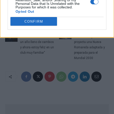
Retention, Sale, and/or Sharing of my
Personal Data that Is Unrelated with the
Purposes for which it was collected.
Opted Out
CONFIRM
Artículo anterior
Artículo siguiente
Pablo Sarabia: "Ha sido
El Real Zaragoza
un año lleno de cambios
proyecta una Nueva
y ahora estoy feliz en un
Romareda adaptada y
club muy familiar"
preparada para el
Mundial 2030