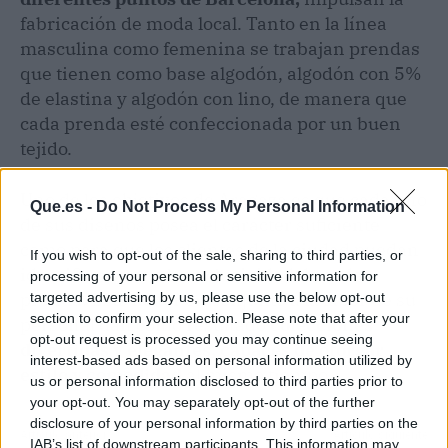
fabricación de moda local. Tanto en la línea
masculina como femenina se trabajan prendas
que tienen como base algodón, algodón con 5%
de elastina y algodón con lino, de manera que
cada prenda esté confeccionada por un buen
tejido.
Uno de los objetivos de Aragaza es que cada uno
Que.es -
Do Not Process My Personal Information
de sus diseños posea el carácter suficiente
como para que los clientes de la ciudad puedan
If you wish to opt-out of the sale, sharing to third parties, or
identificarse con la exclusividad de cada
processing of your personal or sensitive information for
prenda. Este factor en conjunto a la labor de su
targeted advertising by us, please use the below opt-out
section to confirm your selection. Please note that after your
personal dan como resultado
colecciones
opt-out request is processed you may continue seeing
divertidas y elegantes, capaces de otorgar
interest-based ads based on personal information utilized by
estilo y comodidad
al mismo tiempo.
us or personal information disclosed to third parties prior to
your opt-out. You may separately opt-out of the further
disclosure of your personal information by third parties on the
Artículo anterior
Artículo siguiente
IAB’s list of downstream participants. This information may