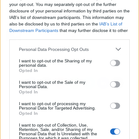
otorga a sus clientes la opción de comprar
your opt-out. You may separately opt-out of the further
electrodomésticos a un precio más asequible.
disclosure of your personal information by third parties on the
IAB’s list of downstream participants. This information may
also be disclosed by us to third parties on the
IAB’s List of
Artículo anterior
Artículo siguiente
Downstream Participants
that may further disclose it to other
La psicoterapia EMDR en
El impacto de la
third parties.
Psicomatter
digitalización en el
seguimiento de KPI de
Personal Data Processing Opt Outs
producción en entornos
industriales
I want to opt-out of the Sharing of my
personal data.
Opted In
I want to opt-out of the Sale of my
Personal Data.
Opted In
I want to opt-out of processing my
Personal Data for Targeted Advertising.
Opted In
I want to opt-out of Collection, Use,
Retention, Sale, and/or Sharing of my
Personal Data that Is Unrelated with the
Purposes for which it was collected.