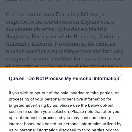
Con predominio en Francia y Bélgica, la
empresa se ha establecido en España con 5
sucursales abiertas, ubicadas en Madrid
(Leganés, Parla y Alcalá de Henares), Valencia
(Alfafar) y Alicante. No obstante, los clientes
pueden acceder a su catálogo para realizar una
compra de manera
online
. En esta alternativa,
el comprador podrá retirar el electrodoméstico
en cualquiera de las tiendas disponibles en la
Que.es -
Do Not Process My Personal Information
región o bien dejar que Electro Depot se haga
cargo del envío a cualquier parte de España, el
If you wish to opt-out of the sale, sharing to third parties, or
cual se realizaría en un período de 1 a 6 días.
processing of your personal or sensitive information for
targeted advertising by us, please use the below opt-out
Con respecto al promedio del mercado, los
section to confirm your selection. Please note that after your
productos de la tienda son entre un 10 y un 20
opt-out request is processed you may continue seeing
interest-based ads based on personal information utilized by
% más baratos. De esta manera, Electro Depot
us or personal information disclosed to third parties prior to