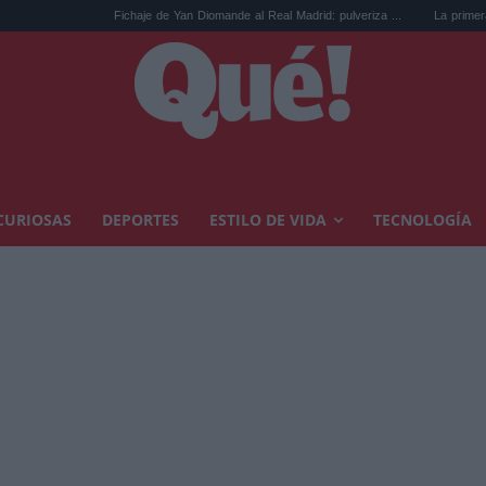
Fichaje de Yan Diomande al Real Madrid: pulveriza ...
La primera denuncia que
CURIOSAS
DEPORTES
ESTILO DE VIDA
TECNOLOGÍA