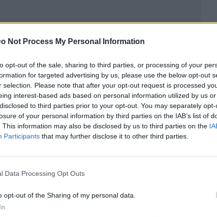
ublicidad
o Not Process My Personal Information
to opt-out of the sale, sharing to third parties, or processing of your per
formation for targeted advertising by us, please use the below opt-out s
r selection. Please note that after your opt-out request is processed y
eing interest-based ads based on personal information utilized by us or
disclosed to third parties prior to your opt-out. You may separately opt-
losure of your personal information by third parties on the IAB’s list of
. This information may also be disclosed by us to third parties on the
IA
Participants
that may further disclose it to other third parties.
l Data Processing Opt Outs
onibles en el mercado, el
software
WeFid,
o opt-out of the Sharing of my personal data.
Make It
, con más de 10 años de experiencia en el
In