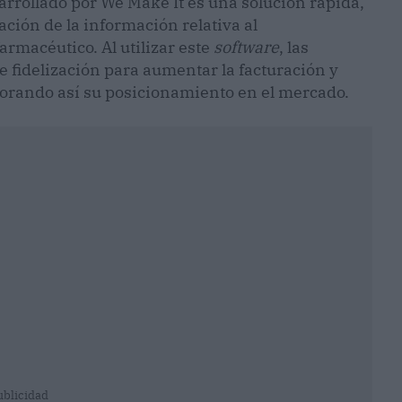
rollado por We Make It es una solución rápida,
zación de la información relativa al
armacéutico. Al utilizar este
software
, las
 fidelización para aumentar la facturación y
jorando así su posicionamiento en el mercado.
ublicidad