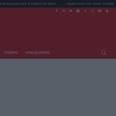
 pone al Gobierno de Ayuso ...
Alquilar coche este verano: el despiste al devolve...
TIEMPO
VIDEOJUEGOS