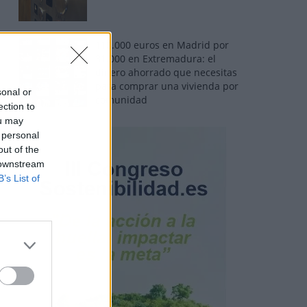
110.000 euros en Madrid por
31.000 en Extremadura: el
dinero ahorrado que necesitas
para comprar una vivienda por
sonal or
comunidad
ection to
ou may
 personal
out of the
 downstream
B’s List of