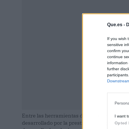
P
Que.es -
D
If you wish 
sensitive in
confirm you
continue se
information 
further disc
participants
Downstream 
Persona
Entre las herramientas de fidelización disp
I want t
desarrollado por la prestigiosa empresa
We 
Opted 