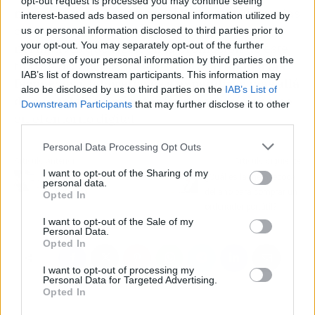
opt-out request is processed you may continue seeing
mercado y sus características particulares
, las
interest-based ads based on personal information utilized by
cuales, a su vez, se adaptan a los parámetros
us or personal information disclosed to third parties prior to
your opt-out. You may separately opt-out of the further
normativos que rigen en la promoción de este
disclosure of your personal information by third parties on the
tipo de productos. De este modo,
ayudan a las
IAB’s list of downstream participants. This information may
farmacias y laboratorios a expandirse más allá
also be disclosed by us to third parties on the
IAB’s List of
de sus establecimientos
físicos y posicionarse
Downstream Participants
that may further disclose it to other
en el entorno digital.
third parties.
Personal Data Processing Opt Outs
Artículo anterior
Artículo siguiente
I want to opt-out of the Sharing of my
Cómo combatir la alta
¿Cuál es la mejor época
personal data.
inflación
del año para comprar un
Opted In
ordenador portátil?
I want to opt-out of the Sale of my
Personal Data.
Opted In
I want to opt-out of processing my
Personal Data for Targeted Advertising.
Opted In