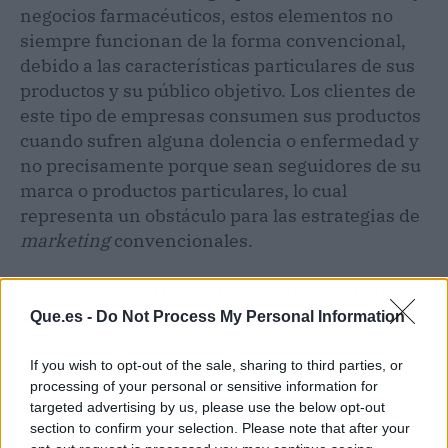
negocios farmacéuticos, estos elementos no
siempre funcionan de la forma convencional,
debido a las características particulares de sus
productos y su público objetivo. Los clientes de
este tipo de empresas consumen sus productos
cuando sufren alguna dolencia o enfermedad y
no precisamente porque sean seguidores de su
marca o productos particulares, lo cual
representa un obstáculo para las estrategias de
marketing
convencionales.
En ese sentido,
Only Pharma representa una
solución ideal para este tipo de negocios
, ya
Que.es -
Do Not Process My Personal Information
que, durante varios años, se ha dedicado en
específico al
marketing
de farmacias y
If you wish to opt-out of the sale, sharing to third parties, or
processing of your personal or sensitive information for
laboratorios. Esto les ha brindado una gran
targeted advertising by us, please use the below opt-out
experiencia en el sector, lo que les permite
section to confirm your selection. Please note that after your
desarrollar
estrategias eficaces para este