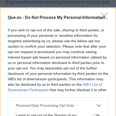
El
procedimiento
es completamente
online
, por
lo que, al encontrar el espacio ideal, el
estudiante puede indagar en la descripción y
Que.es -
Do Not Process My Personal Information
solicitar más información. Una vez esté seguro,
puede reservar y esperar la respuesta del
If you wish to opt-out of the sale, sharing to third parties, or
propietario. Si todo está en orden, solo debe
processing of your personal or sensitive information for
realizar el pago del primer mes y la cancelación
targeted advertising by us, please use the below opt-out
de la comisión por gestión.
section to confirm your selection. Please note that after your
opt-out request is processed you may continue seeing
interest-based ads based on personal information utilized by
us or personal information disclosed to third parties prior to
your opt-out. You may separately opt-out of the further
disclosure of your personal information by third parties on the
IAB’s list of downstream participants. This information may
also be disclosed by us to third parties on the
IAB’s List of
Downstream Participants
that may further disclose it to other
third parties.
Personal Data Processing Opt Outs
I want to opt-out of the Sharing of my