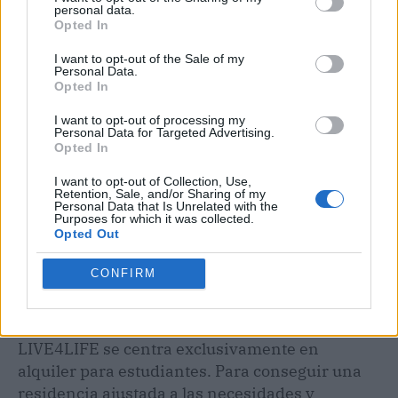
personal data.
Opted In
I want to opt-out of the Sale of my
Publicidad
Personal Data.
Opted In
I want to opt-out of processing my
Personal Data for Targeted Advertising.
Opted In
I want to opt-out of Collection, Use,
Retention, Sale, and/or Sharing of my
Personal Data that Is Unrelated with the
Purposes for which it was collected.
Opted Out
CONFIRM
LIVE4LIFE se centra exclusivamente en
alquiler para estudiantes. Para conseguir una
residencia ajustada a las necesidades y