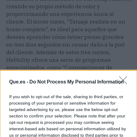
creando su propio método de color y
proporcionando una experiencia única al
cliente. El tercer curso, "Tatuaje realista en un
brazo completo", es ideal para aquellos que
desean aprender cómo tatuar piezas grandes
en tres días seguidos sin causar daño a la piel
del cliente. Además de estos tres cursos,
Habbility ofrece una serie de programas
especializados, como "Composiciones de
tatuajes", "Tatuaje animal realista texturas
Que.es -
Do Not Process My Personal Information
pelaje", "Tatuaje retrato realista con rotativa
bobina" y "Tatuaje de retrato femenino realista
If you wish to opt-out of the sale, sharing to third parties, or
compuesto".
processing of your personal or sensitive information for
targeted advertising by us, please use the below opt-out
Los cursos de tatuaje de Habbility son una
section to confirm your selection. Please note that after your
excelente opción para aprender técnicas
opt-out request is processed you may continue seeing
importantes que son fundamentales para
interest-based ads based on personal information utilized by
us or personal information disclosed to third parties prior to
mejorar el nivel artístico y aumentar los