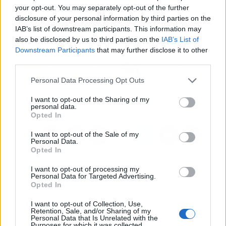
your opt-out. You may separately opt-out of the further
ingresos de un tatuador, como el degradado,
disclosure of your personal information by third parties on the
sombreado, creación de diseños grandes y más.
IAB’s list of downstream participants. This information may
also be disclosed by us to third parties on the
IAB’s List of
Downstream Participants
that may further disclose it to other
Artículo anterior
Artículo siguiente
third parties.
Finca Regia Real Estate
Los beneficios de los
y su oferta de viviendas
ventiladores de techo
Personal Data Processing Opt Outs
modernistas en
que ofrece La tienda de
Barcelona
electricidad
I want to opt-out of the Sharing of my
personal data.
Opted In
I want to opt-out of the Sale of my
Personal Data.
Opted In
I want to opt-out of processing my
Personal Data for Targeted Advertising.
Opted In
I want to opt-out of Collection, Use,
Retention, Sale, and/or Sharing of my
Personal Data that Is Unrelated with the
Purposes for which it was collected.