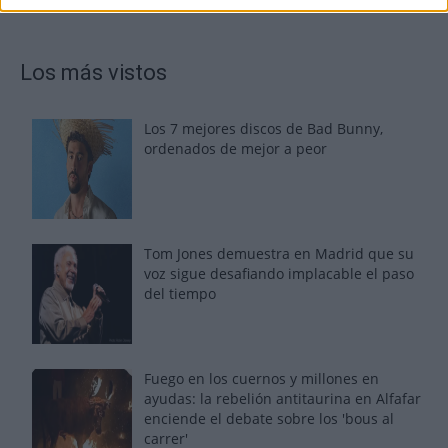
Los más vistos
Los 7 mejores discos de Bad Bunny,
ordenados de mejor a peor
Tom Jones demuestra en Madrid que su
voz sigue desafiando implacable el paso
del tiempo
Fuego en los cuernos y millones en
ayudas: la rebelión antitaurina en Alfafar
enciende el debate sobre los 'bous al
carrer'