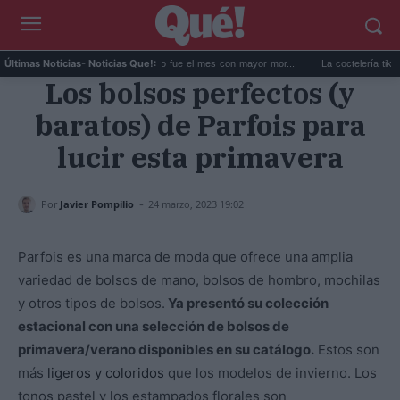
La DGT confirma que junio fue el mes con mayor mor...
La coctelería tiki renac
Últimas Noticias
- Noticias Que!:
Los bolsos perfectos (y
baratos) de Parfois para
lucir esta primavera
-
Por
Javier Pompilio
24 marzo, 2023 19:02
Parfois es una marca de moda que ofrece una amplia
variedad de bolsos de mano, bolsos de hombro, mochilas
y otros tipos de bolsos.
Ya presentó su colección
estacional con una selección de bolsos de
primavera/verano disponibles en su catálogo.
Estos son
más
ligeros y coloridos
que los modelos de invierno. Los
tonos pastel y los estampados florales son