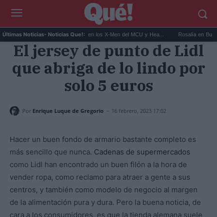
Kit Connor será Cíclope en los X-Men del MCU y Hea...
Rosalía en Buenos Aire
Últimas Noticias
- Noticias Que!:
El jersey de punto de Lidl
que abriga de lo lindo por
solo 5 euros
-
Por
Enrique Luque de Gregorio
16 febrero, 2023 17:02
Hacer un buen fondo de armario bastante completo es
más sencillo que nunca.
Cadenas de supermercados
como Lidl han encontrado un buen filón a la hora de
vender ropa, como reclamo para atraer a gente a sus
centros, y también como modelo de negocio al margen
de la alimentación pura y dura. Pero la buena noticia, de
cara a los consumidores, es que la tienda alemana suele