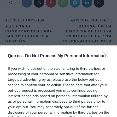
ARTÍCULO ANTERIOR
ARTÍCULO SIGUIENTE
ABIERTA LA
HUDISA, ÚNICA
CONVOCATORIA PARA
EMPRESA DE HUELVA
LAS OPOSICIONES A
EN BIOFACH, LA CITA
GESTIÓN,
INTERNACIONAL PARA
ADMINISTRATIVOS Y
LOS LÍDERES EN
AUXILIARES DEL
PRODUCTOS
ESTADO
ORGÁNICOS
Que.es -
Do Not Process My Personal Information
If you wish to opt-out of the sale, sharing to third parties, or
processing of your personal or sensitive information for
targeted advertising by us, please use the below opt-out
section to confirm your selection. Please note that after your
opt-out request is processed you may continue seeing
interest-based ads based on personal information utilized by
us or personal information disclosed to third parties prior to
your opt-out. You may separately opt-out of the further
disclosure of your personal information by third parties on the