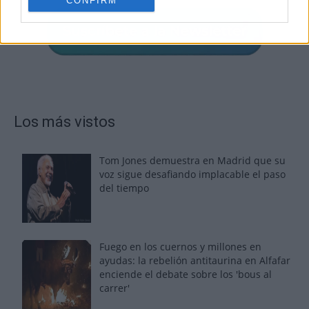
CONFIRM
Los más vistos
Tom Jones demuestra en Madrid que su
voz sigue desafiando implacable el paso
del tiempo
Fuego en los cuernos y millones en
ayudas: la rebelión antitaurina en Alfafar
enciende el debate sobre los 'bous al
carrer'