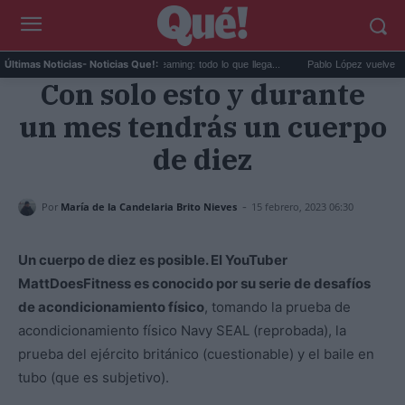
Estrenos de agosto en streaming: todo lo que llega...
Pablo López vuelve con 'El 
Últimas Noticias
- Noticias Que!:
Con solo esto y durante
un mes tendrás un cuerpo
de diez
-
Por
María de la Candelaria Brito Nieves
15 febrero, 2023 06:30
Un cuerpo de diez es posible. El YouTuber
MattDoesFitness es conocido por su serie de desafíos
de acondicionamiento físico
, tomando la prueba de
acondicionamiento físico Navy SEAL (reprobada), la
prueba del ejército británico (cuestionable) y el baile en
tubo (que es subjetivo).