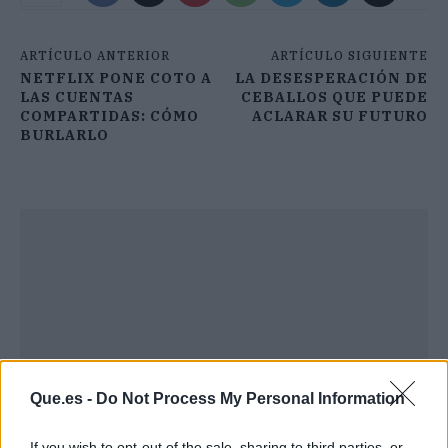
ARTÍCULO ANTERIOR
ARTÍCULO SIGUIENTE
NETFLIX PONE COTO A
LA DESESPERACIÓN DE
LAS CUENTAS
CEBALLOS QUE PUEDE
COMPARTIDAS: CÓMO
ACLARAR SU FUTURO
BURLARLO
Que.es -
Do Not Process My Personal Information
If you wish to opt-out of the sale, sharing to third parties, or